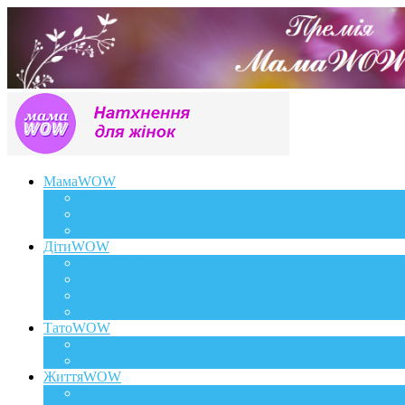
МамаWOW
Вагітність
WOWдосвід
Здоров`я та краса
ДітиWOW
КрохаWOW
Виховання
Розвиток
Харчування дитини
ТатоWOW
Батькові фішки
Батько та дитина
ЖиттяWOW
Події