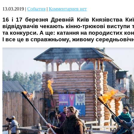
Чому дітям корисно читати
13.03.2019
|
События
|
Комментариев нет
16 і 17 березня Древній Київ Князівства К
відвідувачів чекають кінно-трюкові виступи т
та конкурси. А ще: катання на породистих конях
І все це в справжньому, живому середньовічн
Материнське вигорання: як
собі допомогти
Як підготувати дитину до
навчального року? Поради
лікаря батькам