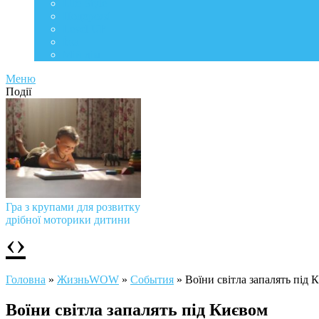
Life Style
Подорожі
Level UP
Їжа
Мій дім
Меню
Події
Гра з крупами для розвитку
дрібної моторики дитини
‹
›
Головна
»
ЖизньWOW
»
События
»
Воїни світла запалять під 
Воїни світла запалять під Києвом