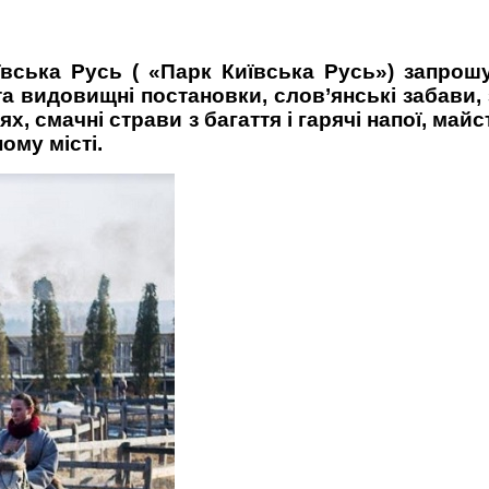
иївська Русь ( «Парк Київська Русь») запрош
а видовищні постановки, слов’янські забави, 
, смачні страви з багаття і гарячі напої, майс
ому місті.