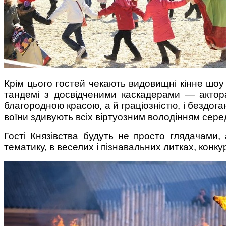
Крім цього гостей чекають видовищні кінне шоу В
тандемі з досвідченими каскадерами — акторам
благородною красою, а й граціозністю, і бездога
воїни здивують всіх віртуозним володінням сер
Гості Князівства будуть не просто глядачами,
тематику, в веселих і пізнавальних литках, конк