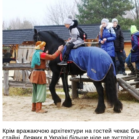
Крім вражаючою архітектури на гостей чекає близ
стайні. Деяких в Україні більше ніде не зустріти