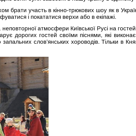
м брати участь в кінно-трюкових шоу як в Україні
фуватися і покататися верхи або в екіпажі.
а неповторної атмосфери Київської Русі на госте
арує дорогих гостей своїми піснями, які виконає
апальних слов’янських хороводів. Тільки в Княз