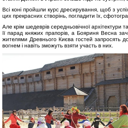
Всі коні пройшли курс дресирування, щоб з успіхо
цих прекрасних створінь, погладити їх, сфотогра
Але крім шедеврів середньовічної архітектури т
її парад княжих прапорів, а Бояриня Весна зач
жителями Древнього Києва гостей запросять до з
вогнем і навіть зможуть взяти участь в них.