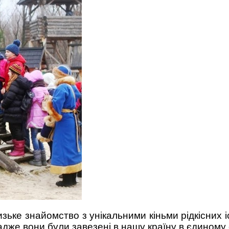
ьке знайомство з унікальними кіньми рідкісних іс
, адже вони були завезені в нашу країну в єдиному