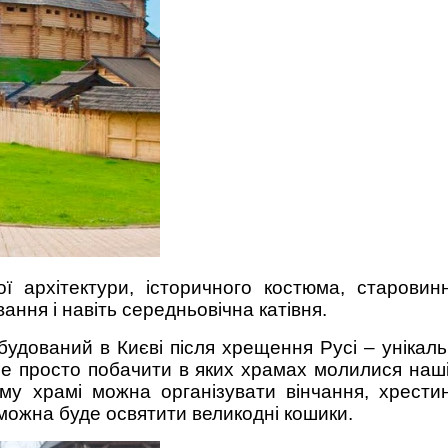
ої архітектури, історичного костюма, старовин
ання і навіть середньовічна катівня.
удований в Києві після хрещення Русі – унікаль
і не просто побачити в яких храмах молилися наш
ому храмі можна організувати вінчання, хрест
 можна буде освятити великодні кошики.