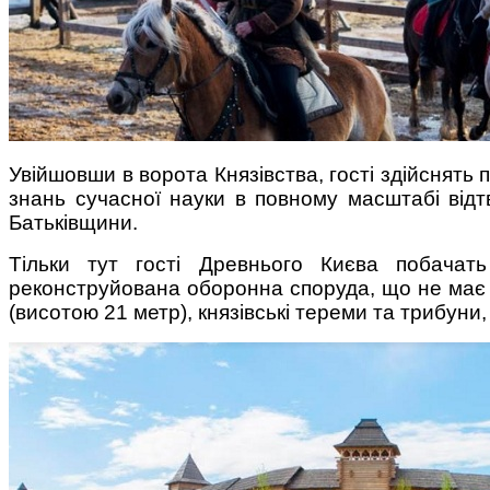
Поради багатодітної мами:
особистісний розвиток в
декреті
Увійшовши в ворота Князівства, гості здійснять п
знань сучасної науки в повному масштабі відтв
Батьківщини.
Тільки тут гості Древнього Києва побача
реконструйована оборонна споруда, що не має ан
(висотою 21 метр), князівські тереми та трибуни, 
Ми запитали у зіркових
мам, яка вона - мамаWOW