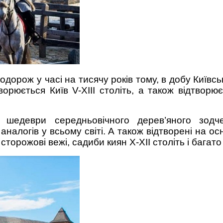
одорож у часі на тисячу років тому, в добу Київс
орюється Київ V-ХІІІ століть, а також відтвор
ть шедеври середньовічного дерев’яного зо
алогів у всьому світі. А також відтворені на ос
сторожові вежі, садиби киян X-XIІ століть і багато