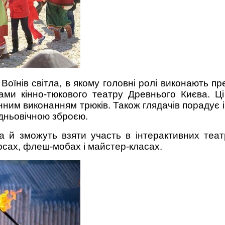
оїнів світла, в якому головні ролі виконають пре
и кінно-тюкового театру Древнього Києва. Ці 
нним виконанням трюків. Також глядачів порадує і
едньовічною зброєю.
 а й зможуть взяти участь в інтерактивних теа
урсах, флеш-мобах і майстер-класах.