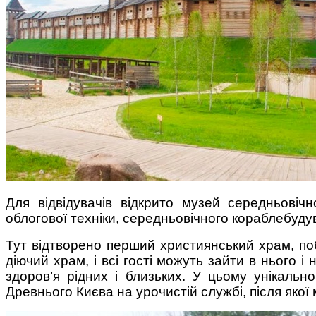
Для відвідувачів відкрито музей середньовічн
облогової техніки, середньовічного кораблебудув
Тут відтворено перший християнський храм, поб
діючий храм, і всі гості можуть зайти в нього 
здоров’я рідних і близьких. У цьому унікальн
Древнього Києва на урочистій службі, після якої