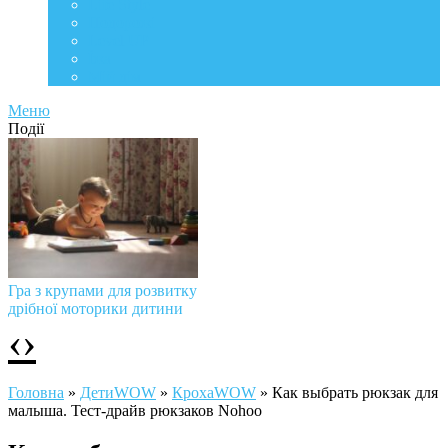
Life Style
Подорожі
Level UP
Їжа
Мій дім
Меню
Події
Гра з крупами для розвитку
дрібної моторики дитини
‹
›
Головна
»
ДетиWOW
»
КрохаWOW
»
Как выбрать рюкзак для
малыша. Тест-драйв рюкзаков Nohoo