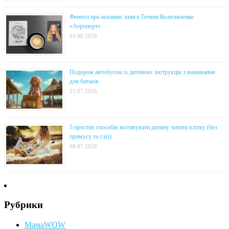
Фентезі про кохання: книга Тетяни Колесніченко
«Аеропорт»
03.08.2026
Подорож автобусом із дитиною: інструкція з виживання
для батьків
21.07.2026
5 простих способів мотивувати дитину читати влітку (без
примусу та сліз)
09.07.2026
Рубрики
МамаWOW