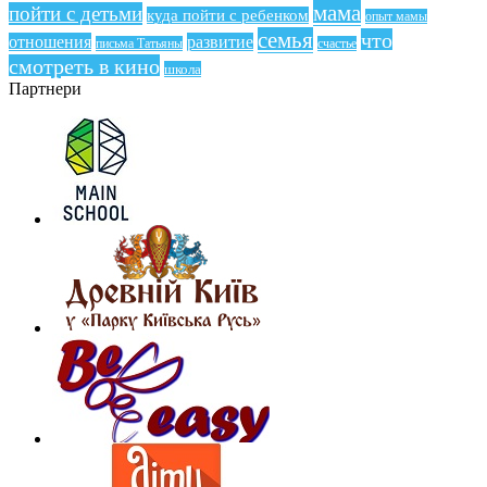
мама
пойти с детьми
куда пойти с ребенком
опыт мамы
семья
что
отношения
развитие
письма Татьяны
счастье
смотреть в кино
школа
Партнери