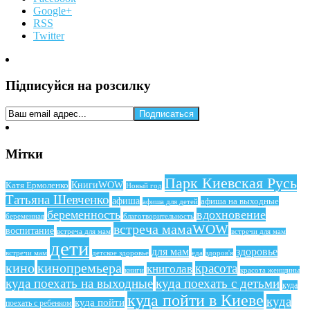
Google+
RSS
Twitter
Підписуйся на розсилку
Мітки
Парк Киевская Русь
КнигиWOW
Катя Ермоленко
Новый год
Татьяна Шевченко
афиша
афиша на выходные
афиша для детей
беременность
вдохновение
беременная
благотворительность
встреча мамаWOW
воспитание
встреча для мам
встречи для мам
дети
для мам
здоровье
еда
здоров'я
встречи мам
детское здоровье
кино
кинопремьера
красота
книголав
книги
красота женщины
куда поехать на выходные
куда поехать с детьми
куда
куда пойти в Киеве
куда
куда пойти
поехать с ребенком