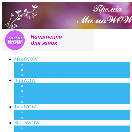
МамаWOW
Вагітність
WOWдосвід
Здоров`я та краса
ДітиWOW
КрохаWOW
Виховання
Розвиток
Харчування дитини
ТатоWOW
Батькові фішки
Батько та дитина
ЖиттяWOW
Події