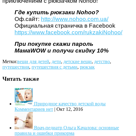
приключениям с рюкзачком Nohoo!
Где купить рюкзаки Nohoo?
Оф.сайт:
http://www.nohoo.com.ua/
Официальная страничка в Facebook
https://www.facebook.com/rukzakiNohoo/
При покупке скажи пароль
МамаWOW и получи скидку 10%
Метки:
вещи для детей
,
дети
,
детские вещи
,
детство
,
путешествия
,
путешествия с детьми
,
рюкзак
Читать также
Природное качество детской воды
Комментариев нет
|
Окт 12, 2016
Врач-педиатр Ольга Качалова: основные
правила и ошибки прикорма