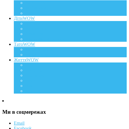
Вагітність
WOWдосвід
Здоров`я та краса
ДітиWOW
КрохаWOW
Виховання
Розвиток
Харчування дитини
ТатоWOW
Батькові фішки
Батько та дитина
ЖиттяWOW
Події
Life Style
Подорожі
Level UP
Їжа
Мій дім
Ми в соцмережах
Email
Facebook