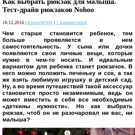
Как выбрать рюкзак для малыша.
Чому дітям корисно читати
Тест-драйв рюкзаков Nohoo
18.12.2016
|
КрохаWOW
|
1 комментарий
Чем старше становится ребенок, тем
больше проявляется в нем
самостоятельность. У сына или дочки
появляются свои личные вещи, которые
нужно в чем-то носить. И идеальным
Материнське вигорання: як
вариантом для ребенка станет рюкзачок. В
собі допомогти
него можно положить печеньку и сок, а так
же взять любимую игрушку в детский сад.
Ну, а во время путешествий такой аксессуар
становится просто незаменимым, ведь он
может вместить в себя все необходимые
«деткины нужности». Но как выбрать
рюкзак, чтоб он не разочаровал ни вас, ни
Як підготувати дитину до
малыша?
навчального року? Поради
лікаря батькам