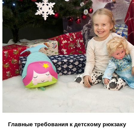
Поради багатодітної мами:
особистісний розвиток в
декреті
Ми запитали у зіркових
мам, яка вона - мамаWOW
Главные требования к детскому рюкзаку