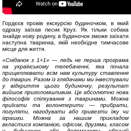
Гордєєв провів екскурсію будиночком, в який
одразу заїхав песик Круз. Як тільки собака
знайде нову родину, в будиночок зможе заїхати
наступна тваринка, якій необхідне тимчасове
місце для життя.
«Сніданок з 1+1» — ледь не перша програма
на українському телебаченні, яка почала
прищеплювати всім нам культуру ставлення
до тварин. Разом із глядачами ми інвестували
у відкриття цього будиночку, результат
вийшов приголомшливим. Це абсолютно нова
філософія спілкування з тваринами. Можна
приїхати та волонтерити — прибрати,
погуляти, нагодувати або привезти їжу чи
іграшки. Можна за нашим прикладом
вкластися компанією, офісом, друзями, класом
у будиночок або допомагати обраній