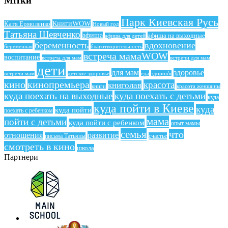
Мітки
Парк Киевская Русь
КнигиWOW
Катя Ермоленко
Новый год
Татьяна Шевченко
афиша
афиша на выходные
афиша для детей
беременность
вдохновение
беременная
благотворительность
встреча мамаWOW
воспитание
встреча для мам
встречи для мам
дети
для мам
здоровье
еда
здоров'я
встречи мам
детское здоровье
кино
кинопремьера
красота
книголав
книги
красота женщины
куда поехать на выходные
куда поехать с детьми
куда
куда пойти в Киеве
куда
куда пойти
поехать с ребенком
мама
пойти с детьми
куда пойти с ребенком
опыт мамы
семья
что
отношения
развитие
письма Татьяны
счастье
смотреть в кино
школа
Партнери