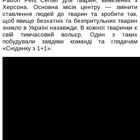
Patron Pets Center для тварин, вивезених з
Херсона. Основна місія центру — змінити
ставлення людей до тварин та зробити так,
щоб явище безхатніх та безпритульних тварин
зникло в Україні назавжди. В кожної тваринки є
свій тимчасовий вольєр. Один з таких
побудували завдяки команді та глядачам
«Сніданку з 1+1».