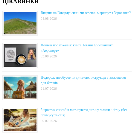
ЦІКАВИНКИ
Вперше на Говерлу: синій чи зелений маршрут з Заросляка?
04.08.2026
Фентезі про кохання: книга Тетяни Колесніченко
«Аеропорт»
03.08.2026
Подорож автобусом із дитиною: інструкція з виживання
для батьків
21.07.2026
5 простих способів мотивувати дитину читати влітку (без
примусу та сліз)
09.07.2026