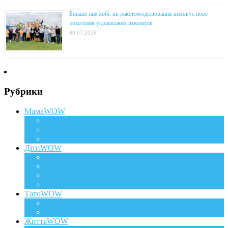
Більше ніж хобі: як ракетомоделювання виховує нове
покоління українських інженерів
09.07.2026
Рубрики
МамаWOW
Вагітність
WOWдосвід
Здоров`я та краса
ДітиWOW
КрохаWOW
Виховання
Розвиток
Харчування дитини
ТатоWOW
Батькові фішки
Батько та дитина
ЖиттяWOW