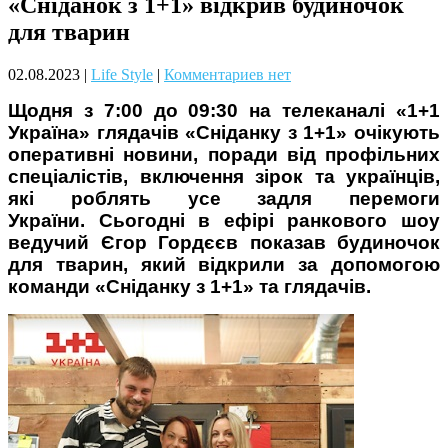
«Сніданок з 1+1» відкрив будиночок
Чому дітям корисно читати
для тварин
02.08.2023
|
Life Style
|
Комментариев нет
Щодня з 7:00 до 09:30 на телеканалі «1+1
Україна» глядачів «Сніданку з 1+1» очікують
оперативні новини, поради від профільних
спеціалістів, включення зірок та українців,
які роблять усе задля перемоги
Материнське вигорання: як
України. Сьогодні в ефірі ранкового шоу
собі допомогти
ведучий Єгор Гордєєв показав будиночок
для тварин, який відкрили за допомогою
команди «Сніданку з 1+1» та глядачів.
Як підготувати дитину до
навчального року? Поради
лікаря батькам