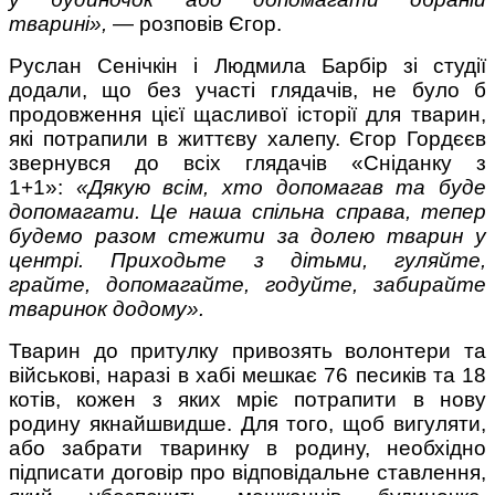
тварині»,
— розповів Єгор.
Руслан Сенічкін і Людмила Барбір зі студії
додали, що без участі глядачів, не було б
продовження цієї щасливої історії для тварин,
які потрапили в життєву халепу. Єгор Гордєєв
звернувся до всіх глядачів «Сніданку з
1+1»:
«Дякую всім, хто допомагав та буде
допомагати. Це наша спільна справа, тепер
будемо разом стежити за долею тварин у
центрі. Приходьте з дітьми, гуляйте,
грайте, допомагайте, годуйте, забирайте
тваринок додому».
Тварин до притулку привозять волонтери та
військові, наразі в хабі мешкає 76 песиків та 18
котів, кожен з яких мріє потрапити в нову
родину якнайшвидше. Для того, щоб вигуляти,
або забрати тваринку в родину, необхідно
підписати договір про відповідальне ставлення,