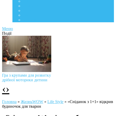
Life Style
Подорожі
Level UP
Їжа
Мій дім
Меню
Події
Гра з крупами для розвитку
дрібної моторики дитини
‹
›
Головна
»
ЖизньWOW
»
Life Style
»
«Сніданок з 1+1» відкрив
будиночок для тварин