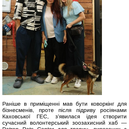
Поради багатодітної мами:
особистісний розвиток в
декреті
Ми запитали у зіркових
мам, яка вона - мамаWOW
Раніше в приміщенні мав бути коворкінг для
бізнесменів, проте після підриву росіянами
Каховської ГЕС, з’явилася ідея створити
сучасний волонтерський зоозахисний хаб —