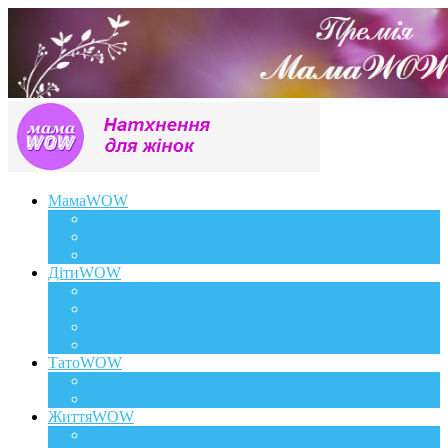
МамаWOW
Вагітність
WOWдосвід
Здоров`я та краса
ДітиWOW
КрохаWOW
Виховання
Розвиток
Харчування дитини
ТатоWOW
Батькові фішки
Батько та дитина
ЖиттяWOW
Події