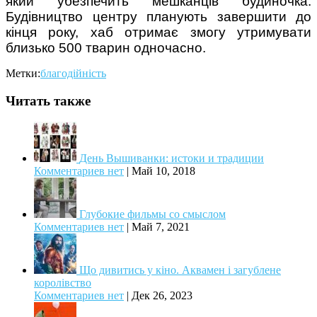
який убезпечить мешканців будиночка.
Будівництво центру планують завершити до
кінця року, хаб отримає змогу утримувати
близько 500 тварин одночасно.
Метки:
благодійність
Читать также
День Вышиванки: истоки и традиции
Комментариев нет
|
Май 10, 2018
Глубокие фильмы со смыслом
Комментариев нет
|
Май 7, 2021
Що дивитись у кіно. Аквамен і загублене
королівство
Комментариев нет
|
Дек 26, 2023