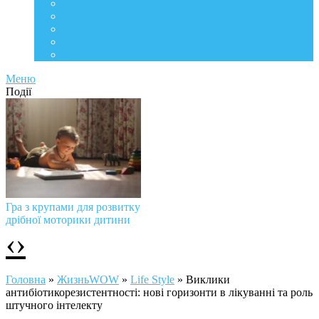
Life Style
Подорожі
Level UP
Їжа
Мій дім
Меню
Події
Гра з крупами для розвитку
дрібної моторики дитини
‹
›
Головна
»
ЖизньWOW
»
Life Style
»
Виклики
антибіотикорезистентності: нові горизонти в лікуванні та роль
штучного інтелекту