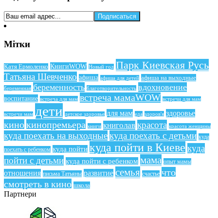
Мітки
Парк Киевская Русь
КнигиWOW
Катя Ермоленко
Новый год
Татьяна Шевченко
афиша
афиша на выходные
афиша для детей
беременность
вдохновение
беременная
благотворительность
встреча мамаWOW
воспитание
встреча для мам
встречи для мам
дети
для мам
здоровье
еда
здоров'я
встречи мам
детское здоровье
кино
кинопремьера
красота
книголав
книги
красота женщины
куда поехать на выходные
куда поехать с детьми
куда
куда пойти в Киеве
куда
куда пойти
поехать с ребенком
мама
пойти с детьми
куда пойти с ребенком
опыт мамы
семья
что
отношения
развитие
письма Татьяны
счастье
смотреть в кино
школа
Партнери