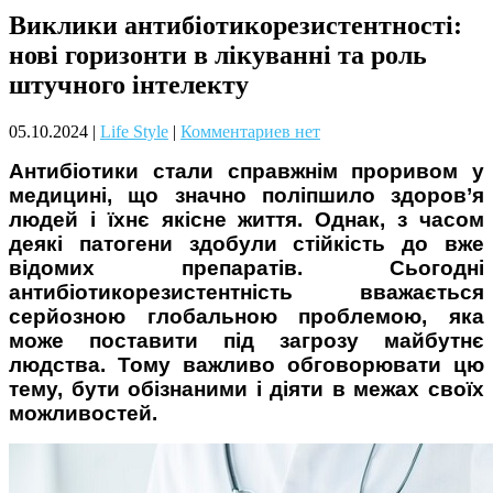
Виклики антибіотикорезистентності:
Чому дітям корисно читати
нові горизонти в лікуванні та роль
штучного інтелекту
05.10.2024
|
Life Style
|
Комментариев нет
Антибіотики стали справжнім проривом у
медицині, що значно поліпшило здоров’я
людей і їхнє якісне життя. Однак, з часом
Материнське вигорання: як
деякі патогени здобули стійкість до вже
собі допомогти
відомих препаратів. Сьогодні
антибіотикорезистентність вважається
серйозною глобальною проблемою, яка
може поставити під загрозу майбутнє
людства. Тому важливо обговорювати цю
тему, бути обізнаними і діяти в межах своїх
можливостей.
Як підготувати дитину до
навчального року? Поради
лікаря батькам