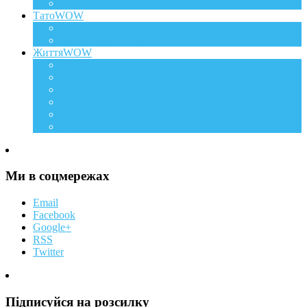
Харчування дитини
ТатоWOW
Батькові фішки
Батько та дитина
ЖиттяWOW
Події
Life Style
Подорожі
Level UP
Їжа
Мій дім
Ми в соцмережах
Email
Facebook
Google+
RSS
Twitter
Підписуйся на розсилку