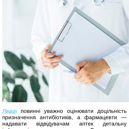
Поради багатодітної мами:
особистісний розвиток в
декреті
Ми запитали у зіркових
мам, яка вона - мамаWOW
Лікарі
повинні уважно оцінювати доцільність
призначення антибіотиків, а фармацевти —
надавати відвідувачам аптек детальну