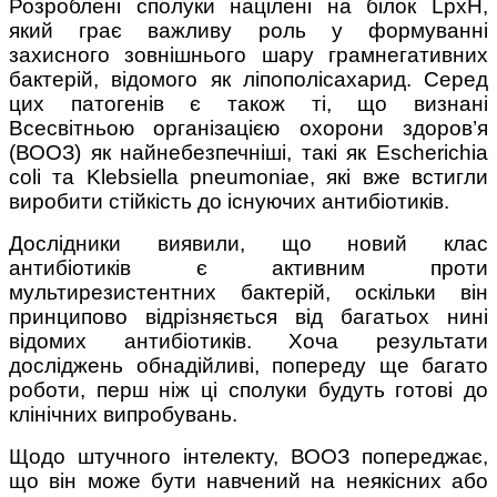
Розроблені сполуки націлені на білок LpxH,
який грає важливу роль у формуванні
захисного зовнішнього шару грамнегативних
бактерій, відомого як ліпополісахарид. Серед
цих патогенів є також ті, що визнані
Всесвітньою організацією охорони здоров’я
(ВООЗ) як найнебезпечніші, такі як Escherichia
coli та Klebsiella pneumoniae, які вже встигли
виробити стійкість до існуючих антибіотиків.
Дослідники виявили, що новий клас
антибіотиків є активним проти
мультирезистентних бактерій, оскільки він
принципово відрізняється від багатьох нині
відомих антибіотиків. Хоча результати
досліджень обнадійливі, попереду ще багато
роботи, перш ніж ці сполуки будуть готові до
клінічних випробувань.
Щодо штучного інтелекту, ВООЗ попереджає,
що він може бути навчений на неякісних або