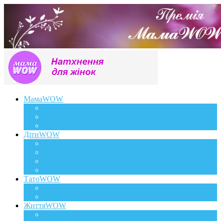
МамаWOW
Вагітність
WOWдосвід
Здоров`я та краса
ДітиWOW
КрохаWOW
Виховання
Розвиток
Харчування дитини
ТатоWOW
Батькові фішки
Батько та дитина
ЖиттяWOW
Події