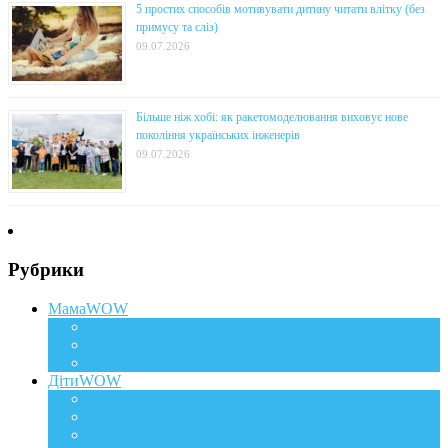
5 простих способів мотивувати дитину читати влітку (без
примусу та сліз)
09.07.2026
Більше ніж хобі: як ракетомоделювання виховує нове
покоління українських інженерів
09.07.2026
Рубрики
МамаWOW
Вагітність
WOWдосвід
Здоров`я та краса
ДітиWOW
КрохаWOW
Виховання
Розвиток