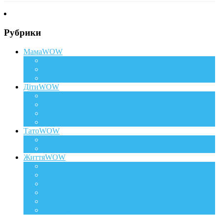
Рубрики
МамаWOW
Вагітність
WOWдосвід
Здоров`я та краса
ДітиWOW
КрохаWOW
Виховання
Розвиток
Харчування дитини
ТатоWOW
Батькові фішки
Батько та дитина
ЖиттяWOW
Події
Life Style
Подорожі
Level UP
Їжа
Мій дім