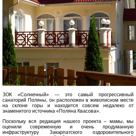
Поради багатодітної мами:
особистісний розвиток в
декреті
Ми запитали у зіркових
ЗОК «Солнечный» — это самый прогрессивный
мам, яка вона - мамаWOW
санаторий Поляны, он расположен в живописном месте
на склоне горы и находится совсем недалеко от
знаменитого источника «Поляна Квасова».
Поскольку вся редакция нашего проекта – мамы, мы
оценили современную и очень продуманную
инфраструктуру Закарпатского оздоровительного