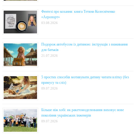
Фентезі про кохання: книга Тетяни Колесніченко
«Аеропорт»
03.08.2026
Подорож автобусом із дитиною: інструкція з виживання
для батьків
21.07.2026
5 простих способів мотивувати дитину читати влітку (без
примусу та сліз)
09.07.2026
Більше ніж хобі: як ракетомоделювання виховує нове
покоління українських інженерів
09.07.2026