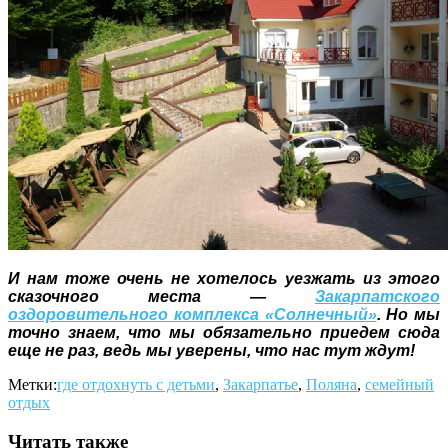
И нам тоже очень не хотелось уезжать из этого
сказочного места —
Закарпатского
оздоровительного комплекса «Солнечный»
.
Но мы
точно знаем, что мы обязательно приедем сюда
еще не раз, ведь мы уверены, что нас тут ждут!
Метки:
где отдохнуть с детьми
,
Закарпатье
,
Поляна
,
семейный
отдых
Читать также