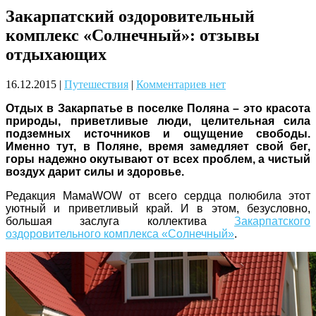
Закарпатский оздоровительный
Чому дітям корисно читати
комплекс «Солнечный»: отзывы
отдыхающих
16.12.2015
|
Путешествия
|
Комментариев нет
Отдых в Закарпатье в поселке Поляна – это красота
природы, приветливые люди, целительная сила
подземных источников и ощущение свободы.
Материнське вигорання: як
Именно тут, в Поляне, время замедляет свой бег,
собі допомогти
горы надежно окутывают от всех проблем, а чистый
воздух дарит силы и здоровье.
Редакция МамаWOW от всего сердца полюбила этот
уютный и приветливый край. И в этом, безусловно,
большая заслуга коллектива
Закарпатского
оздоровительного комплекса «Солнечный»
.
Як підготувати дитину до
навчального року? Поради
лікаря батькам