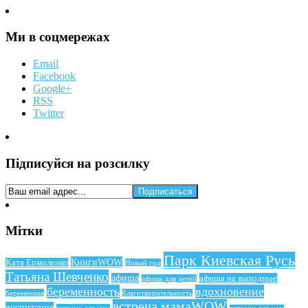
Ми в соцмережах
Email
Facebook
Google+
RSS
Twitter
Підписуйся на розсилку
Мітки
Парк Киевская Русь
КнигиWOW
Катя Ермоленко
Новый год
Татьяна Шевченко
афиша
афиша на выходные
афиша для детей
беременность
вдохновение
беременная
благотворительность
встреча мамаWOW
воспитание