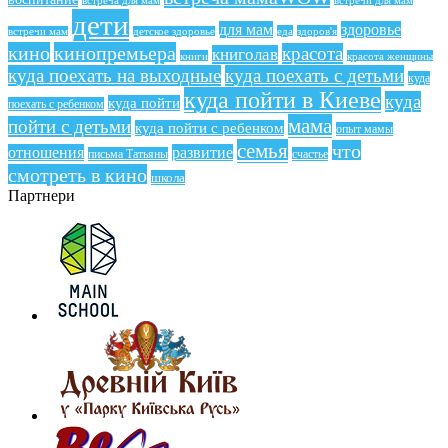
встреча для мам
встречи для мам
дети
для мам
здоровье
еда
здоров'я
встречи мам
детское здоровье
кино
кинопремьера
красота
книголав
книги
красота женщины
куда поехать на выходные
куда поехать с детьми
куда
куда пойти в Киеве
куда
куда пойти
поехать с ребенком
мама
пойти с детьми
куда пойти с ребенком
опыт мамы
семья
что
отношения
развитие
письма Татьяны
счастье
смотреть в кино
школа
Партнери