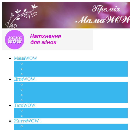
МамаWOW
Вагітність
WOWдосвід
Здоров`я та краса
ДітиWOW
КрохаWOW
Виховання
Розвиток
Харчування дитини
ТатоWOW
Батькові фішки
Батько та дитина
ЖиттяWOW
Події