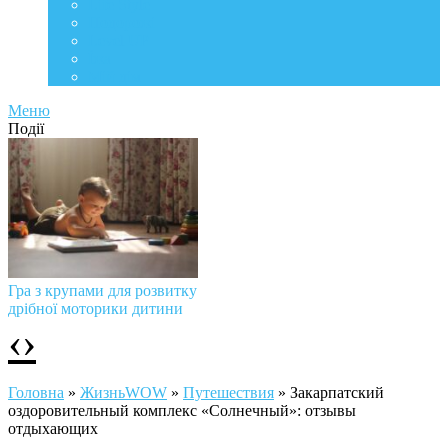
Life Style
Подорожі
Level UP
Їжа
Мій дім
Меню
Події
Гра з крупами для розвитку
дрібної моторики дитини
‹
›
Головна
»
ЖизньWOW
»
Путешествия
»
Закарпатский
оздоровительный комплекс «Солнечный»: отзывы
отдыхающих