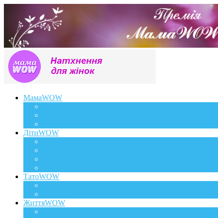
МамаWOW
Вагітність
WOWдосвід
Здоров`я та краса
ДітиWOW
КрохаWOW
Виховання
Розвиток
Харчування дитини
ТатоWOW
Батькові фішки
Батько та дитина
ЖиттяWOW
Події