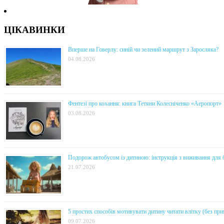
ЦІКАВИНКИ
Вперше на Говерлу: синій чи зелений маршрут з Заросляка?
04.08.2026
Фентезі про кохання: книга Тетяни Колесніченко «Аеропорт»
03.08.2026
Подорож автобусом із дитиною: інструкція з виживання для 
21.07.2026
5 простих способів мотивувати дитину читати влітку (без прим
09.07.2026