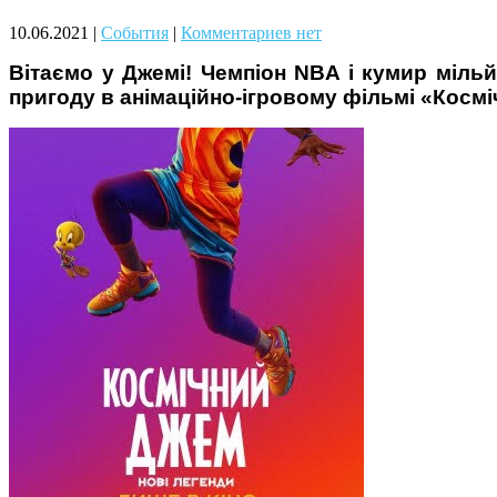
Чому дітям корисно читати
10.06.2021
|
События
|
Комментариев нет
Вітаємо у Джемі! Чемпіон NBA і кумир міль
пригоду в анімаційно-ігровому фільмі «Космі
Материнське вигорання: як
собі допомогти
Як підготувати дитину до
навчального року? Поради
лікаря батькам