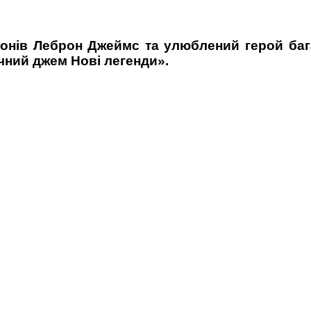
йонів Леброн Джеймс та улюблений герой бага
чний джем Нові легенди».