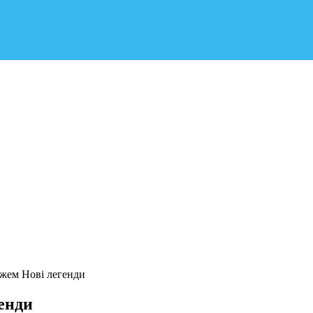
джем Нові легенди
енди