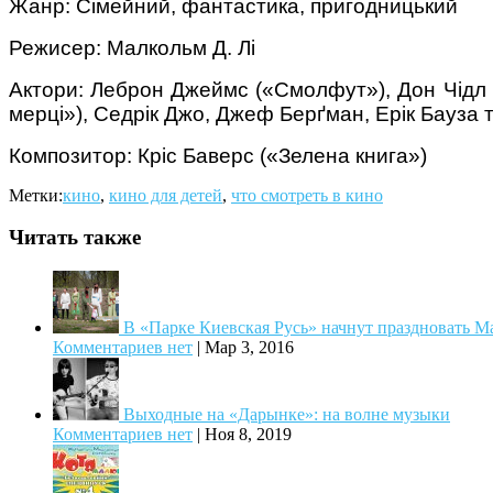
Жанр: Сімейний, фантастика, пригодницький
Режисер: Малкольм Д. Лі
Актори: Леброн Джеймс («Смолфут»), Дон Чідл (
мерці»), Седрік Джо, Джеф Берґман, Ерік Бауза т
Композитор: Кріс Баверс («Зелена книга»)
Метки:
кино
,
кино для детей
,
что смотреть в кино
Читать также
В «Парке Киевская Русь» начнут праздновать М
Комментариев нет
|
Мар 3, 2016
Выходные на «Дарынке»: на волне музыки
Комментариев нет
|
Ноя 8, 2019