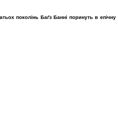
тьох поколінь Баґз Банні поринуть в епічну