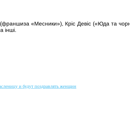
франшиза «Месники»), Кріс Девіс («Юда та чорни
а інші.
асленицу и будут поздравлять женщин