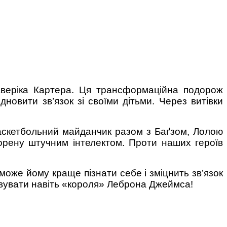
Маверіка Картера. Ця трансформаційна подорож
дновити зв’язок зі своїми дітьми. Через витівки
аскетбольний майданчик разом з Баґзом, Лолою
орену штучним інтелектом. Проти наших героїв
оже йому краще пізнати себе і зміцнить зв’язок
дивувати навіть «короля» Леброна Джеймса!