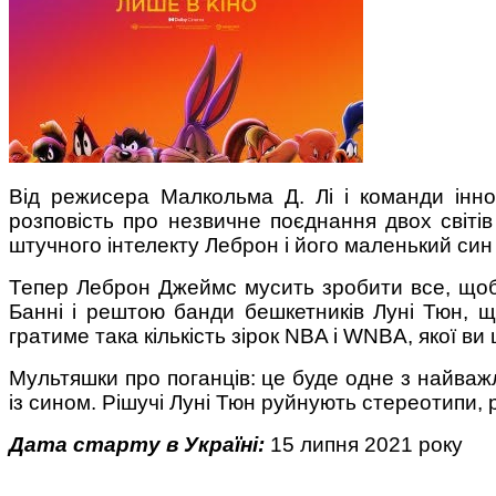
Поради багатодітної мами:
особистісний розвиток в
декреті
Від режисера Малкольма Д. Лі і команди інно
розповість про незвичне поєднання двох світів 
штучного інтелекту Леброн і його маленький си
Тепер Леброн Джеймс мусить зробити все, щоб
Банні і рештою банди бешкетників Луні Тюн, 
Ми запитали у зіркових
гратиме така кількість зірок NBA і WNBA, якої ви
мам, яка вона - мамаWOW
Мультяшки про поганців: це буде одне з найваж
із сином. Рішучі Луні Тюн руйнують стереотипи,
Дата старту в Україні:
15 липня 2021 року