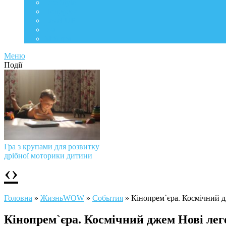
Life Style
Подорожі
Level UP
Їжа
Мій дім
Меню
Події
Гра з крупами для розвитку
дрібної моторики дитини
‹
›
Головна
»
ЖизньWOW
»
События
»
Кінопрем`єра. Космічний 
Кінопрем`єра. Космічний джем Нові лег