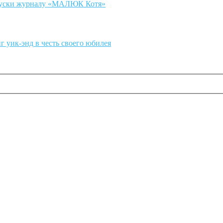
випуски журналу «МАЛЮК Котя»
уик-энд в честь своего юбилея