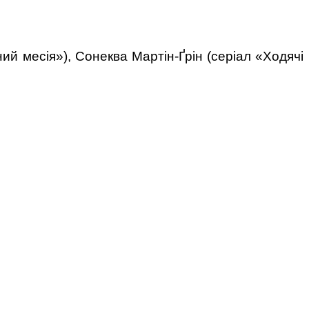
й месія»), Сонеква Мартін-Ґрін (серіал «Ходячі