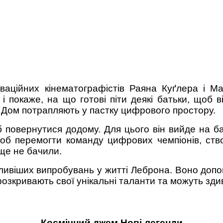
ваційних кінематографістів Раяна Куґлера і 
і покаже, на що готові піти деякі батьки, щоб ві
н Дом потрапляють у пастку цифрового простору.
 повернутися додому. Для цього він вийде на б
щоб перемогти команду цифрових чемпіонів, ств
 ще не бачили.
ливіших випробувань у житті Леброна. Воно допом
 розкривають свої унікальні таланти та можуть з
Космічний джем Нові легенди