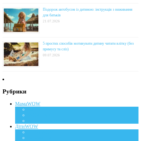
Подорож автобусом із дитиною: інструкція з виживання
для батьків
21.07.2026
5 простих способів мотивувати дитину читати влітку (без
примусу та сліз)
09.07.2026
Рубрики
МамаWOW
Вагітність
WOWдосвід
Здоров`я та краса
ДітиWOW
КрохаWOW
Виховання