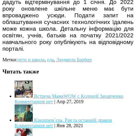
дадуть відтермінування до 1 січня. До 2022
року оновлене шкільне меню має бути
впроваджено усюди. Подати запит на
облаштування сучасних технологічних їдалень
може кожна школа. Детальну інформацію для
освітян, учнів, батьків на початку 2021/2022
навчального року опублікують на відповідному
порталі.
Метки:
дети и школа
,
еда
,
Людмила Барбир
Читать также
Встреча МамаWOW с Ксенией Захарченко
Комментариев нет
|
Апр 27, 2019
Кінопрем`єра. Рая та останній дракон
Комментариев нет
|
Янв 28, 2021