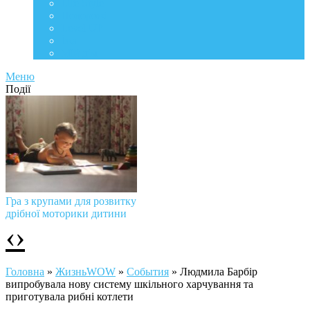
Life Style
Подорожі
Level UP
Їжа
Мій дім
Меню
Події
Гра з крупами для розвитку
дрібної моторики дитини
‹
›
Головна
»
ЖизньWOW
»
События
»
Людмила Барбір
випробувала нову систему шкільного харчування та
приготувала рибні котлети