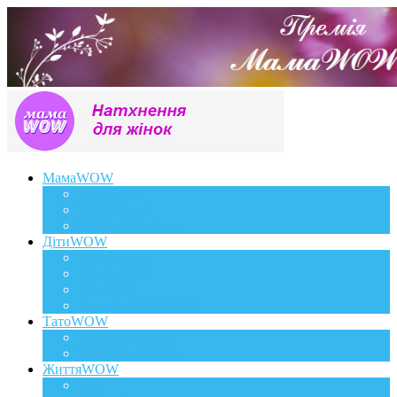
МамаWOW
Вагітність
WOWдосвід
Здоров`я та краса
ДітиWOW
КрохаWOW
Виховання
Розвиток
Харчування дитини
ТатоWOW
Батькові фішки
Батько та дитина
ЖиттяWOW
Події