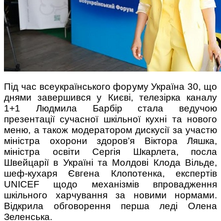
Поради багатодітної мами:
особистісний розвиток в
декреті
Під час всеукраїнського форуму Україна 30, що
днями завершився у Києві, телезірка каналу
1+1 Людмила Барбір стала ведучою
презентації сучасної шкільної кухні та нового
меню, а також модератором дискусії за участю
міністра охорони здоров’я Віктора Ляшка,
Ми запитали у зіркових
міністра освіти Сергія Шкарлета, посла
мам, яка вона - мамаWOW
Швейцарії в Україні та Молдові Клода Вільде,
шеф-кухаря Євгена Клопотенка, експертів
UNICEF щодо механізмів впровадження
шкільного харчування за новими нормами.
Відкрила обговорення перша леді Олена
Зеленська.