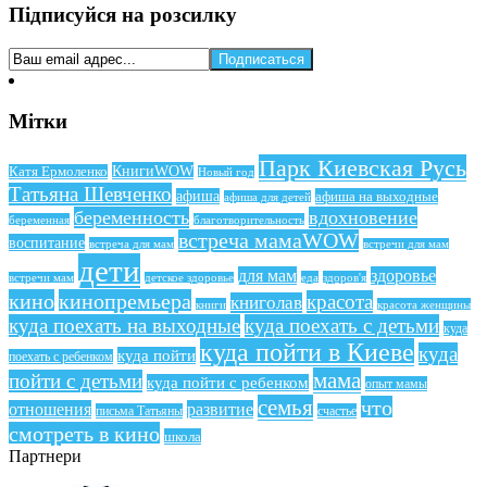
Підписуйся на розсилку
Мітки
Парк Киевская Русь
КнигиWOW
Катя Ермоленко
Новый год
Татьяна Шевченко
афиша
афиша на выходные
афиша для детей
беременность
вдохновение
беременная
благотворительность
встреча мамаWOW
воспитание
встреча для мам
встречи для мам
дети
для мам
здоровье
еда
здоров'я
встречи мам
детское здоровье
кино
кинопремьера
красота
книголав
книги
красота женщины
куда поехать на выходные
куда поехать с детьми
куда
куда пойти в Киеве
куда
куда пойти
поехать с ребенком
мама
пойти с детьми
куда пойти с ребенком
опыт мамы
семья
что
отношения
развитие
письма Татьяны
счастье
смотреть в кино
школа
Партнери