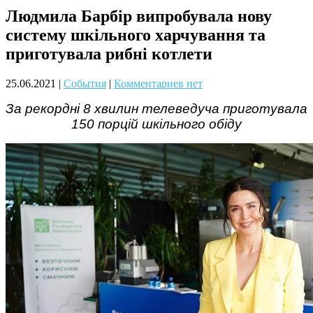
Людмила Барбір випробувала нову
Чому дітям корисно читати
систему шкільного харчування та
приготувала рибні котлети
25.06.2021
|
События
|
Комментариев нет
За рекордні 8 хвилин телеведуча приготувала
150 порцій шкільного обіду
Материнське вигорання: як
собі допомогти
Як підготувати дитину до
навчального року? Поради
лікаря батькам