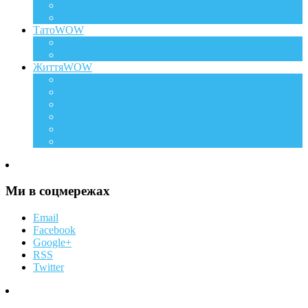
Розвиток
Харчування дитини
ТатоWOW
Батькові фішки
Батько та дитина
ЖиттяWOW
Події
Life Style
Подорожі
Level UP
Їжа
Мій дім
Ми в соцмережах
Email
Facebook
Google+
RSS
Twitter