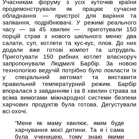
Учасникам форуму з усіх куточків країни
продемонстрували як працює сучасне
обладнання — пристрої для варіння та
запікання, подрібнювачі. У режимі реального
часу — за 45 хвилин — приготували 150
порцій страв з нового шкільного меню: два
салати, суп, котлети та кус-кус, плов. До них
додали вже готові компот та штрудель.
Приготувати 150 рибних котлет власноруч
запропонували Людмилі Барбір. За новою
технологією ведучій потрібно було покласти їх
у спеціальний автомат та виставити
правильний температурний режим. Барбір
впоралася з завданням і за 8 хвилин страва за
всіма вимогами міжнародної системи безпеки
харчових продуктів була готова. Дегустували
всі охочі.
“Мене як маму хвилює, яким буде
харчування моєї дитини. Та я і сама
була ученицею, тому знаю якими