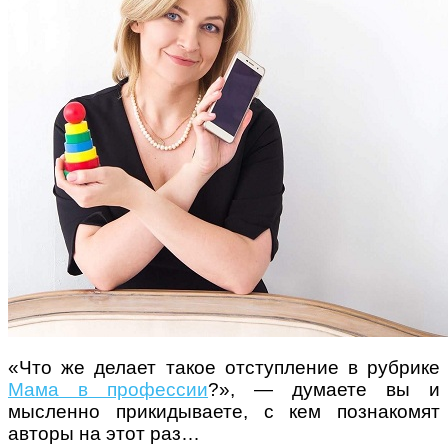
Поради багатодітної мами:
особистісний розвиток в
декреті
Ми запитали у зіркових
мам, яка вона - мамаWOW
«Что же делает такое отступление в рубрике
Мама в профессии
?», — думаете вы и
мысленно прикидываете, с кем познакомят
авторы на этот раз…