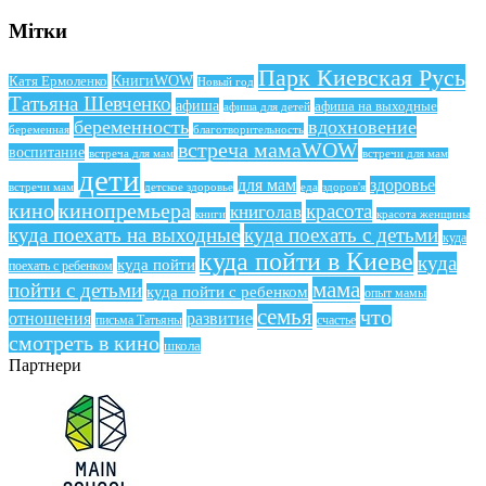
Мітки
Парк Киевская Русь
КнигиWOW
Катя Ермоленко
Новый год
Татьяна Шевченко
афиша
афиша на выходные
афиша для детей
беременность
вдохновение
беременная
благотворительность
встреча мамаWOW
воспитание
встреча для мам
встречи для мам
дети
для мам
здоровье
еда
здоров'я
встречи мам
детское здоровье
кино
кинопремьера
красота
книголав
книги
красота женщины
куда поехать на выходные
куда поехать с детьми
куда
куда пойти в Киеве
куда
куда пойти
поехать с ребенком
мама
пойти с детьми
куда пойти с ребенком
опыт мамы
семья
что
отношения
развитие
письма Татьяны
счастье
смотреть в кино
школа
Партнери