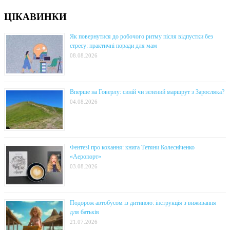
ЦІКАВИНКИ
Як повернутися до робочого ритму після відпустки без
стресу: практичні поради для мам
08.08.2026
Вперше на Говерлу: синій чи зелений маршрут з Заросляка?
04.08.2026
Фентезі про кохання: книга Тетяни Колесніченко
«Аеропорт»
03.08.2026
Подорож автобусом із дитиною: інструкція з виживання
для батьків
21.07.2026