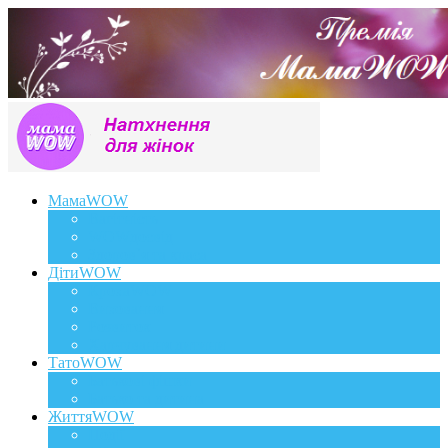
МамаWOW
Вагітність
WOWдосвід
Здоров`я та краса
ДітиWOW
КрохаWOW
Виховання
Розвиток
Харчування дитини
ТатоWOW
Батькові фішки
Батько та дитина
ЖиттяWOW
Події