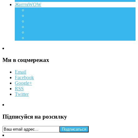
ЖиттяWOW
Події
Life Style
Подорожі
Level UP
Їжа
Мій дім
Ми в соцмережах
Email
Facebook
Google+
RSS
Twitter
Підписуйся на розсилку