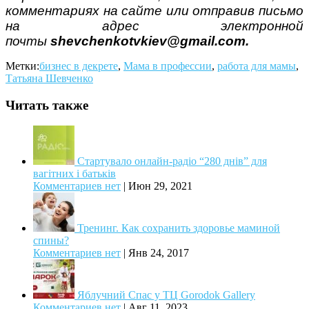
комментариях на сайте или отправив письмо
на адрес электронной
почты
shevchenkotvkiev@gmail.com.
Метки:
бизнес в декрете
,
Мама в профессии
,
работа для мамы
,
Татьяна Шевченко
Читать также
Стартувало онлайн-радіо “280 днів” для
вагітних і батьків
Комментариев нет
|
Июн 29, 2021
Тренинг. Как сохранить здоровье маминой
спины?
Комментариев нет
|
Янв 24, 2017
Яблучний Спас у ТЦ Gorodok Gallery
Комментариев нет
|
Авг 11, 2023