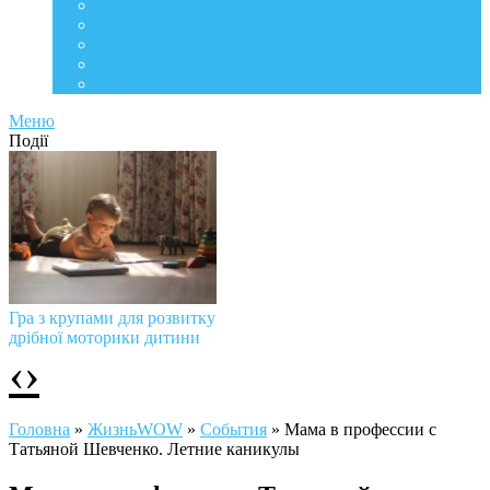
Life Style
Подорожі
Level UP
Їжа
Мій дім
Меню
Події
Гра з крупами для розвитку
дрібної моторики дитини
‹
›
Головна
»
ЖизньWOW
»
События
»
Мама в профессии с
Татьяной Шевченко. Летние каникулы