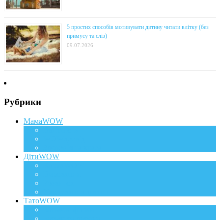
5 простих способів мотивувати дитину читати влітку (без
примусу та сліз)
09.07.2026
Рубрики
МамаWOW
Вагітність
WOWдосвід
Здоров`я та краса
ДітиWOW
КрохаWOW
Виховання
Розвиток
Харчування дитини
ТатоWOW
Батькові фішки
Батько та дитина