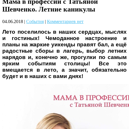
Мама в профессии с Татьяной
Чому дітям корисно читати
Шевченко. Летние каникулы
04.06.2018
|
События
|
Комментариев нет
Лето поселилось в наших сердцах, мыслях
и гостиных! Чемоданное настроение и
планы на жаркие уикенды правят бал, а ещё
радостные сборы в лагерь, выбор летних
нарядов и, конечно же, прогулки по самым
Материнське вигорання: як
ярким событиям столицы! Все это
собі допомогти
вмещается в лето, а значит, обязательно
будет и в наших с вами днях!
Як підготувати дитину до
навчального року? Поради
лікаря батькам