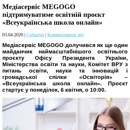
Медіасервіс MEGOGO
Чому дітям корисно читати
підтримуватиме освітній проєкт
«Всеукраїнська школа онлайн»
03.04.2020
|
События
|
Комментариев нет
Meдіасервіс MEGOGO долучився як ще один
майданчик наймасштабнішого освітнього
проєкту Офісу Президента України,
Материнське вигорання: як
Міністерства освіти та науки, Комітет ВРУ з
собі допомогти
питань освіти, науки та інновацій і
громадської спілки «Освіторія» –
«Всеукраїнська школа онлайн». Проєкт
стартує у понеділок, 6 квітня, о 10:00.
Як підготувати дитину до
навчального року? Поради
лікаря батькам