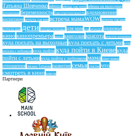
Татьяна Шевченко
афиша
афиша на выходные
афиша для детей
беременность
вдохновение
беременная
благотворительность
встреча мамаWOW
воспитание
встреча для мам
встречи для мам
дети
для мам
здоровье
еда
здоров'я
встречи мам
детское здоровье
кино
кинопремьера
красота
книголав
книги
красота женщины
куда поехать на выходные
куда поехать с детьми
куда
куда пойти в Киеве
куда
куда пойти
поехать с ребенком
мама
пойти с детьми
куда пойти с ребенком
опыт мамы
семья
что
отношения
развитие
письма Татьяны
счастье
смотреть в кино
школа
Партнери