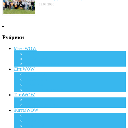
09.07.2026
Рубрики
МамаWOW
Вагітність
WOWдосвід
Здоров`я та краса
ДітиWOW
КрохаWOW
Виховання
Розвиток
Харчування дитини
ТатоWOW
Батькові фішки
Батько та дитина
ЖиттяWOW
Події
Life Style
Подорожі