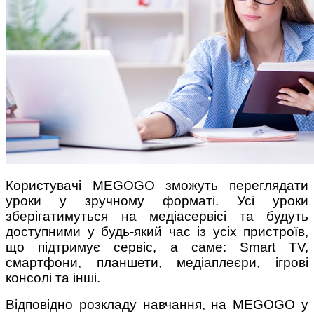
Поради багатодітної мами:
особистісний розвиток в
декреті
Користувачі MEGOGO зможуть переглядати
уроки у зручному форматі. Усі уроки
Ми запитали у зіркових
зберігатимуться на медіасервісі та будуть
мам, яка вона - мамаWOW
доступними у будь-який час із усіх пристроїв,
що підтримує сервіс, а саме: Smart TV,
смартфони, планшети, медіаплеєри, ігрові
консолі та інші.
Відповідно розкладу навчання, на MEGOGO у