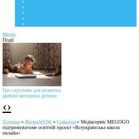
Life Style
Подорожі
Level UP
Їжа
Мій дім
Меню
Події
Гра з крупами для розвитку
дрібної моторики дитини
‹
›
Головна
»
ЖизньWOW
»
События
»
Медіасервіс MEGOGO
підтримуватиме освітній проєкт «Всеукраїнська школа
онлайн»