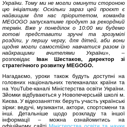
України. Тому ми не могли оминути стороною
цю ініціативу. Оскільки зараз цей проєкт є
найвищим для нас пріоритетом, команда
MEGOGO запускатиме продукт за рекордний
термін. Вже у понеділок о 10:00 ми будемо
готові представити зручні та зрозумілі
розділи, у першу чергу, для дітей, аби вони
щодня могли самостійно навчатися разом із
найкращими вчителями України»
, –
розповідає
Іван Шестаков, директор зі
стратегічного розвитку MEGOGO.
Нагадаємо, уроки також будуть доступні на
головних національних телеканалах країни та
на YouTube-каналі Міністерства освіти України.
Зйомки відбуваються у Новопечерській школі м.
Києва. У відеозаняттях беруть участь українські
зірки: ведучі, музиканти, актори, спортсмени та
інші. Детальніше щодо розкладу та іншої
інформації – можна ознайомитись на
офіційному сайті
Міністерства освіти та науки