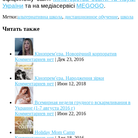
України
та на медіасервісі
MEGOGO
.
Метки:
альтернативна школа
,
дистанционное обучение
,
школа
Читать также
Кінопрем’єра. Новорічний корпоратив
Комментариев нет
|
Дек 23, 2016
Кінопрем’єра. Народження зірки
Комментариев нет
|
Июн 12, 2018
Всемирная неделя грудного вскармливания в
Украине (1-7 августа 2016 г)
Комментариев нет
|
Июн 22, 2016
Holiday Mom Camp
Комментариев нет
|
Авг 18, 2016