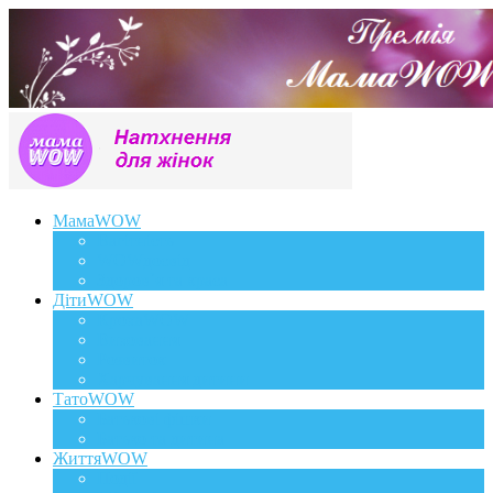
МамаWOW
Вагітність
WOWдосвід
Здоров`я та краса
ДітиWOW
КрохаWOW
Виховання
Розвиток
Харчування дитини
ТатоWOW
Батькові фішки
Батько та дитина
ЖиттяWOW
Події