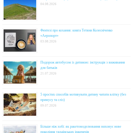
04.08.2026
Фентезі про кохання: книга Тетяни Колесніченко
«Аеропорт»
03.08.2026
Подорож автобусом із дитиною: інструкція з виживання
для батьків
21.07.2026
5 простих способів мотивувати дитину читати влітку (без
примусу та сліз)
09.07.2026
Більше ніж хобі: як ракетомоделювання виховує нове
покоління українських інженерів