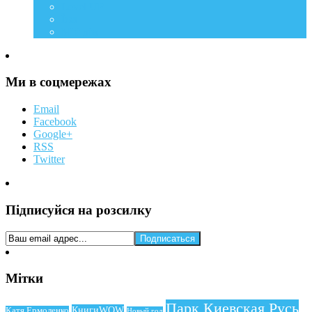
Level UP
Їжа
Мій дім
Ми в соцмережах
Email
Facebook
Google+
RSS
Twitter
Підписуйся на розсилку
Мітки
Парк Киевская Русь
КнигиWOW
Катя Ермоленко
Новый год