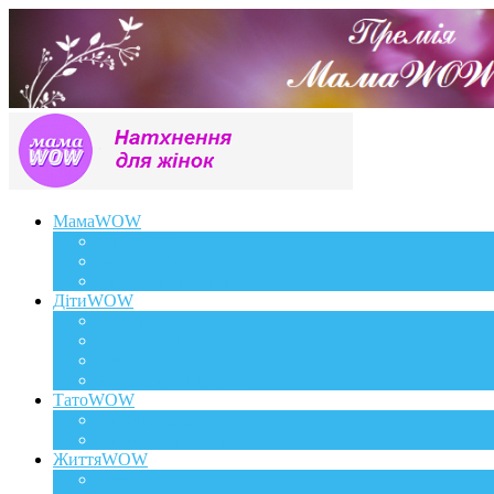
МамаWOW
Вагітність
WOWдосвід
Здоров`я та краса
ДітиWOW
КрохаWOW
Виховання
Розвиток
Харчування дитини
ТатоWOW
Батькові фішки
Батько та дитина
ЖиттяWOW
Події