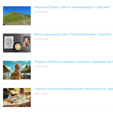
Вперше на Говерлу: синій чи зелений маршрут з Заросляка?
04.08.2026
Фентезі про кохання: книга Тетяни Колесніченко «Аеропорт»
03.08.2026
Подорож автобусом із дитиною: інструкція з виживання для 
21.07.2026
5 простих способів мотивувати дитину читати влітку (без прим
09.07.2026