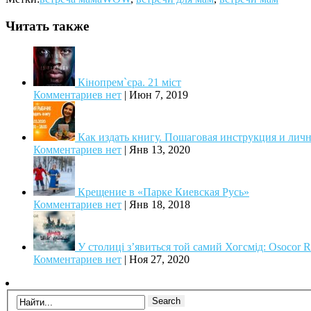
Читать также
Кінопрем`єра. 21 міст
Комментариев нет
|
Июн 7, 2019
Как издать книгу. Пошаговая инструкция и лич
Комментариев нет
|
Янв 13, 2020
Крещение в «Парке Киевская Русь»
Комментариев нет
|
Янв 18, 2018
У столиці з’явиться той самий Хогсмід: Osocor 
Комментариев нет
|
Ноя 27, 2020