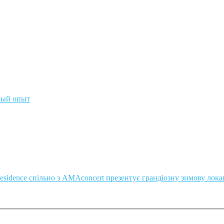
ный опыт
Residence спільно з AMAconcert презентує грандіозну зимову лок