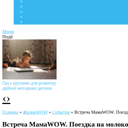
Life Style
Подорожі
Level UP
Їжа
Мій дім
Меню
Події
Гра з крупами для розвитку
дрібної моторики дитини
‹
›
Головна
»
ЖизньWOW
»
События
»
Встреча МамаWOW. Поездк
Встреча МамаWOW. Поездка на молоко