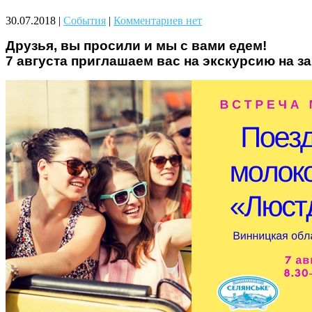
Чому дітям корисно читати
30.07.2018
|
События
|
Комментариев нет
Друзья, вы просили и мы с вами едем!
7 августа приглашаем вас на экскурсию на з
Материнське вигорання: як
собі допомогти
Як підготувати дитину до
навчального року? Поради
лікаря батькам