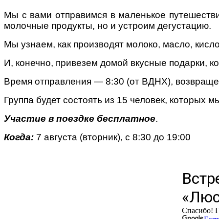
Мы с вами отправимся в маленькое путешествие
молочные продукты, но и устроим дегустацию.
Мы узнаем, как производят молоко, масло, кис
Поради багатодітної мами:
И, конечно, привезем домой вкусные подарки, к
особистісний розвиток в
декреті
Время отправления — 8:30 (от ВДНХ), возвраще
Группа будет состоять из 15 человек, которых 
Участие в поездке бесплатное
.
Когда:
7 августа (вторник), с 8:30 до 19:00
Ми запитали у зіркових
мам, яка вона - мамаWOW