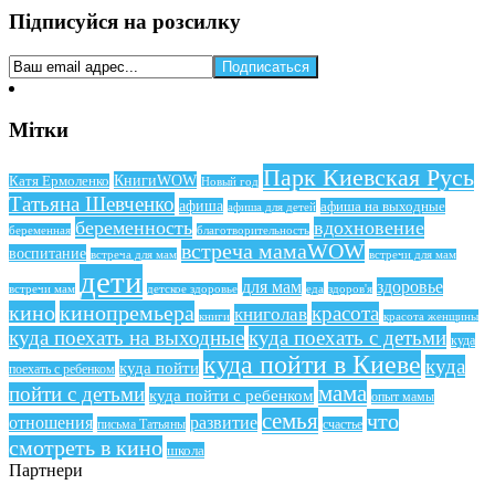
Підписуйся на розсилку
Мітки
Парк Киевская Русь
КнигиWOW
Катя Ермоленко
Новый год
Татьяна Шевченко
афиша
афиша на выходные
афиша для детей
беременность
вдохновение
беременная
благотворительность
встреча мамаWOW
воспитание
встреча для мам
встречи для мам
дети
для мам
здоровье
еда
здоров'я
встречи мам
детское здоровье
кино
кинопремьера
красота
книголав
книги
красота женщины
куда поехать на выходные
куда поехать с детьми
куда
куда пойти в Киеве
куда
куда пойти
поехать с ребенком
мама
пойти с детьми
куда пойти с ребенком
опыт мамы
семья
что
отношения
развитие
письма Татьяны
счастье
смотреть в кино
школа
Партнери