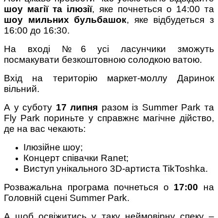
шоу магії та ілюзії
, яке почнеться о 14:00 та
шоу мильних бульбашок
, яке відбудеться з
16:00 до 16:30.
На вході №6 усі ласунчики зможуть
посмакувати безкоштовною солодкою ватою.
Вхід на територію маркет-моллу Даринок
вільний.
А у суботу
17 липня
разом із Summer Park та
Fly Park пориньте у справжнє магічне дійство,
де на вас чекають:
Ілюзійне шоу;
Концерт співачки Ranet;
Виступ унікального 3D-артиста TikToshka.
Розважальна програма почнеться о
17:00
на
Головній сцені Summer Park.
А щоб освіжитись у таку неймовірну спеку –