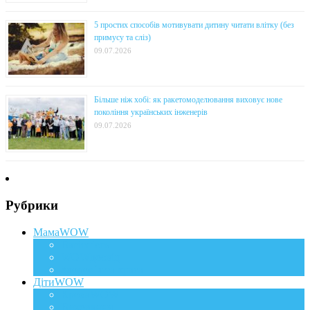
5 простих способів мотивувати дитину читати влітку (без
примусу та сліз)
09.07.2026
Більше ніж хобі: як ракетомоделювання виховує нове
покоління українських інженерів
09.07.2026
Рубрики
МамаWOW
Вагітність
WOWдосвід
Здоров`я та краса
ДітиWOW
КрохаWOW
Виховання