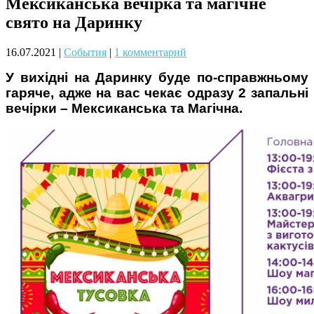
Мексиканська вечірка та магічне
Чому дітям корисно читати
свято на Даринку
16.07.2021
|
События
|
1 комментарий
У вихідні на Даринку буде по-справжньому
гаряче, адже на вас чекає одразу 2 запальні
вечірки – Мексиканська та Магічна.
Материнське вигорання: як
собі допомогти
Як підготувати дитину до
навчального року? Поради
лікаря батькам