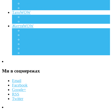
Розвиток
Харчування дитини
ТатоWOW
Батькові фішки
Батько та дитина
ЖиттяWOW
Події
Life Style
Подорожі
Level UP
Їжа
Мій дім
Ми в соцмережах
Email
Facebook
Google+
RSS
Twitter