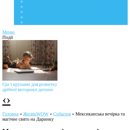
Life Style
Подорожі
Level UP
Їжа
Мій дім
Меню
Події
Гра з крупами для розвитку
дрібної моторики дитини
‹
›
Головна
»
ЖизньWOW
»
События
»
Мексиканська вечірка та
магічне свято на Даринку