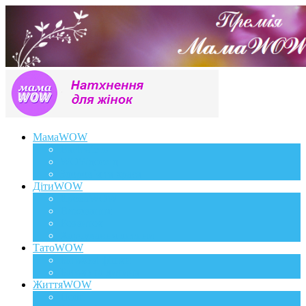
МамаWOW
Вагітність
WOWдосвід
Здоров`я та краса
ДітиWOW
КрохаWOW
Виховання
Розвиток
Харчування дитини
ТатоWOW
Батькові фішки
Батько та дитина
ЖиттяWOW
Події