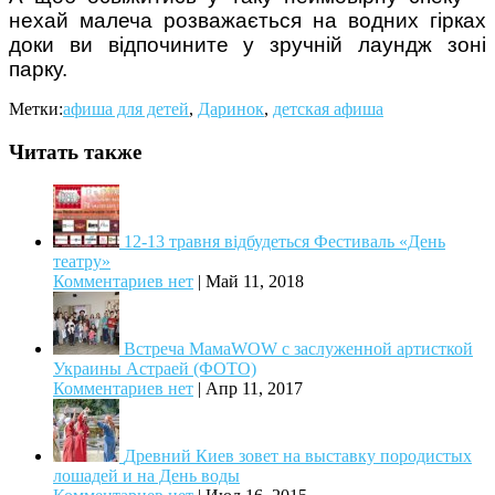
нехай малеча розважається на водних гірках
доки ви відпочините у зручній лаундж зоні
парку.
Метки:
афиша для детей
,
Даринок
,
детская афиша
Читать также
12-13 травня відбудеться Фестиваль «День
театру»
Комментариев нет
|
Май 11, 2018
Встреча МамаWOW с заслуженной артисткой
Украины Астраей (ФОТО)
Комментариев нет
|
Апр 11, 2017
Древний Киев зовет на выставку породистых
лошадей и на День воды