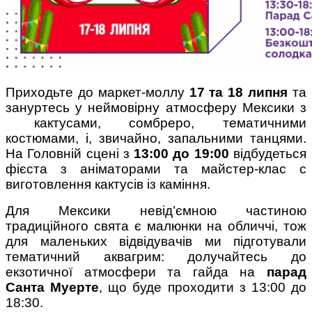
Поради багатодітної мами:
Приходьте до маркет-моллу
17 та 18 липня
та
особистісний розвиток в
декреті
зануртесь у неймовірну атмосферу Мексики з
кактусами, сомбреро, тематичними
костюмами, і, звичайно, запальними танцями.
На Головній сцені з
13:00 до 19:00
відбудеться
фієста з аніматорами та майстер-клас с
виготовлення кактусів із каміння.
Ми запитали у зіркових
Для Мексики невід’ємною частиною
мам, яка вона - мамаWOW
традиційного свята є малюнки на обличчі, тож
для маленьких відвідувачів ми підготували
тематичний аквагрим: долучайтесь до
екзотичної атмосфери та гайда на
парад
Санта Муерте
, що буде проходити з 13:00 до
18:30.