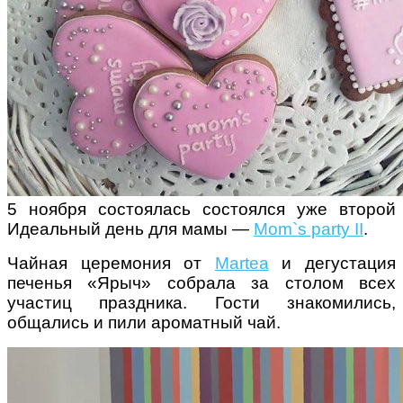
Поради багатодітної мами:
особистісний розвиток в
декреті
5 ноября состоялась состоялся уже второй
Идеальный день для мамы —
Mom`s party II
.
Чайная церемония от
Martea
и дегустация
Ми запитали у зіркових
печенья «Ярыч» собрала за столом всех
мам, яка вона - мамаWOW
участиц праздника. Гости знакомились,
общались и пили ароматный чай.