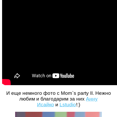
И еще немного фото с Mom`s party II. Нежно
любим и благодарим за них
Анну
Исайко
и
Lstudio
!:)