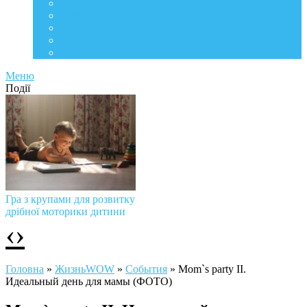
Life Style
Подорожі
Level UP
Їжа
Мій дім
Меню
Події
Гра з крупами для розвитку
дрібної моторики дитини
‹
›
Головна
»
ЖизньWOW
»
События
»
Mom`s party II.
Идеальный день для мамы (ФОТО)