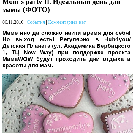
Mom`s party II. Идеальный день для
Чому дітям корисно читати
мамы (ФОТО)
06.11.2016
|
События
|
Комментариев нет
Маме иногда сложно найти время для себя!
Но выход есть! Регулярно в Hub4you/
Детская Планета (ул. Академика Вербицкого
1, ТЦ New Way) при поддержке проекта
МамаWOW будут проходить дни отдыха и
Материнське вигорання: як
красоты для мам.
собі допомогти
Як підготувати дитину до
навчального року? Поради
лікаря батькам