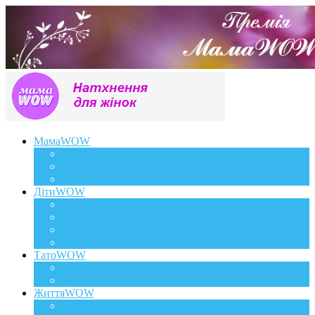
МамаWOW
Вагітність
WOWдосвід
Здоров`я та краса
ДітиWOW
КрохаWOW
Виховання
Розвиток
Харчування дитини
ТатоWOW
Батькові фішки
Батько та дитина
ЖиттяWOW
Події