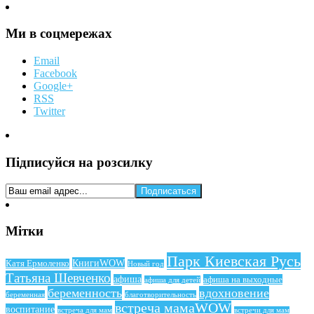
Ми в соцмережах
Email
Facebook
Google+
RSS
Twitter
Підписуйся на розсилку
Мітки
Парк Киевская Русь
КнигиWOW
Катя Ермоленко
Новый год
Татьяна Шевченко
афиша
афиша на выходные
афиша для детей
беременность
вдохновение
беременная
благотворительность
встреча мамаWOW
воспитание
встреча для мам
встречи для мам