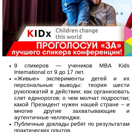
Поради багатодітної мами:
особистісний розвиток в
декреті
9 спикеров — учеников MBA Kids
International от 9 до 17 лет.
«Живые» эксперименты детей и их
персональные выводы: теория шести
Ми запитали у зіркових
рукопожатий в действии; как организовать
мам, яка вона - мамаWOW
слет единорогов; о чем молчат подростки;
какой Президент нужен нашей стране – и
многие другие захватывающие и
аутентичные челленджи.
Публичные доклады ребят по результатам
практических опытов.