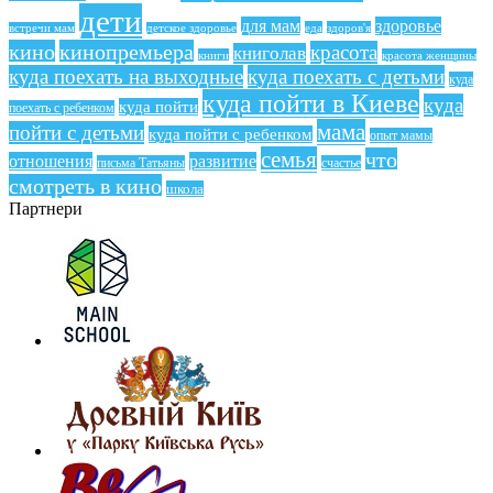
дети
для мам
здоровье
еда
здоров'я
встречи мам
детское здоровье
кино
кинопремьера
красота
книголав
книги
красота женщины
куда поехать на выходные
куда поехать с детьми
куда
куда пойти в Киеве
куда
куда пойти
поехать с ребенком
мама
пойти с детьми
куда пойти с ребенком
опыт мамы
семья
что
отношения
развитие
письма Татьяны
счастье
смотреть в кино
школа
Партнери