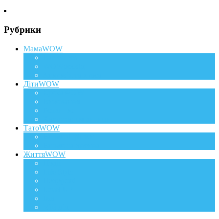
Рубрики
МамаWOW
Вагітність
WOWдосвід
Здоров`я та краса
ДітиWOW
КрохаWOW
Виховання
Розвиток
Харчування дитини
ТатоWOW
Батькові фішки
Батько та дитина
ЖиттяWOW
Події
Life Style
Подорожі
Level UP
Їжа
Мій дім