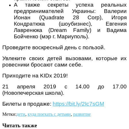
А также секреты успеха реальных
предпринимателей Украины: Валерии
Ионан (Quadrate 28 Corp), Игоря
Кондратюка (шоубизнес), Евгения
Лавренюка (Dream Family) и Вадима
Бойченко (мэр г. Мариуполь).
Проведите воскресный день с пользой.
Увлеките своих детей вызовами, которые их
ровесники бросают сами себе.
Приходите на KIDx 2019!
21 апреля 2019 с 14.00 до 17.00
(Новопечерская школа).
Билеты в продаже:
https://bit.ly/2Ic7sGM
Метки:
дети
,
куда поехать с детьми
,
развитие
Читать также