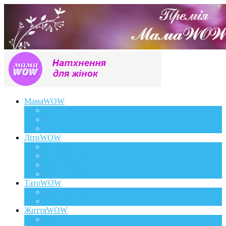
МамаWOW
Вагітність
WOWдосвід
Здоров`я та краса
ДітиWOW
КрохаWOW
Виховання
Розвиток
Харчування дитини
ТатоWOW
Батькові фішки
Батько та дитина
ЖиттяWOW
Події