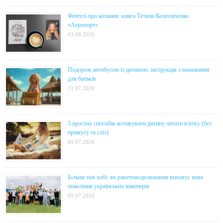
Фентезі про кохання: книга Тетяни Колесніченко
«Аеропорт»
03.08.2026
Подорож автобусом із дитиною: інструкція з виживання
для батьків
21.07.2026
5 простих способів мотивувати дитину читати влітку (без
примусу та сліз)
09.07.2026
Більше ніж хобі: як ракетомоделювання виховує нове
покоління українських інженерів
09.07.2026