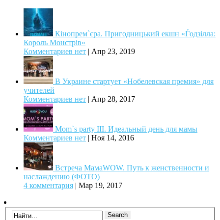
Кінопрем`єра. Пригодницький екшн «Ѓодзілла:
Король Монстрів»
Комментариев нет
|
Апр 23, 2019
В Украине стартует «Нобелевская премия» для
учителей
Комментариев нет
|
Апр 28, 2017
Mom`s party III. Идеальный день для мамы
Комментариев нет
|
Ноя 14, 2016
Встреча МамаWOW. Путь к женственности и
наслаждению (ФОТО)
4 комментария
|
Мар 19, 2017