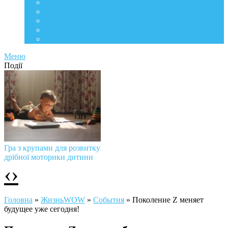
Life Style
Подорожі
Level UP
Їжа
Мій дім
Меню
Події
Гра з крупами для розвитку
дрібної моторики дитини
‹
›
Головна
»
ЖизньWOW
»
События
»
Поколение Z меняет
будущее уже сегодня!