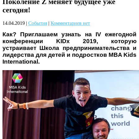
Поколение Z меняет будущее уже
Чому дітям корисно читати
сегодня!
14.04.2019
|
События
|
Комментариев нет
Как? Приглашаем узнать на IV ежегодной
конференции KIDx 2019, которую
устраивает Школа предпринимательства и
лидерства для детей и подростков MBA Kids
International.
Материнське вигорання: як
собі допомогти
Як підготувати дитину до
навчального року? Поради
лікаря батькам