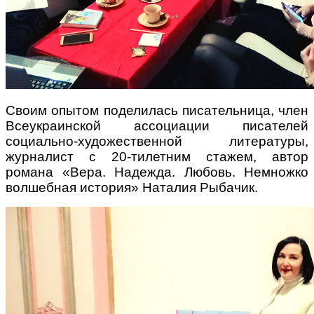
Поради багатодітної мами:
особистісний розвиток в
декреті
Своим опытом поделилась писательница, член
Всеукраинской ассоциации писателей
социально-художественной литературы,
журналист с 20-тилетним стажем, автор
романа «Вера. Надежда. Любовь. Немножко
волшебная история» Наталия Рыбачик.
Ми запитали у зіркових
мам, яка вона - мамаWOW