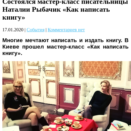
Состоялся мастер-класс писательницы
Чому дітям корисно читати
Наталии Рыбачик «Как написать
книгу»
17.01.2020
|
События
|
Комментариев нет
Многие мечтают написать и издать книгу. В
Киеве прошел мастер-класс «Как написать
книгу».
Материнське вигорання: як
собі допомогти
Як підготувати дитину до
навчального року? Поради
лікаря батькам