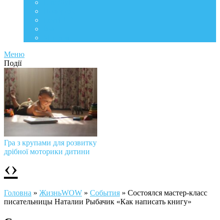
Life Style
Подорожі
Level UP
Їжа
Мій дім
Меню
Події
Гра з крупами для розвитку
дрібної моторики дитини
‹
›
Головна
»
ЖизньWOW
»
События
»
Состоялся мастер-класс
писательницы Наталии Рыбачик «Как написать книгу»