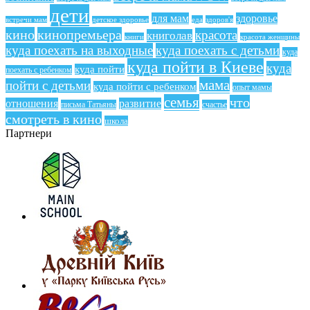
дети
для мам
здоровье
еда
здоров'я
встречи мам
детское здоровье
кино
кинопремьера
красота
книголав
книги
красота женщины
куда поехать на выходные
куда поехать с детьми
куда
куда пойти в Киеве
куда
куда пойти
поехать с ребенком
мама
пойти с детьми
куда пойти с ребенком
опыт мамы
семья
что
отношения
развитие
письма Татьяны
счастье
смотреть в кино
школа
Партнери