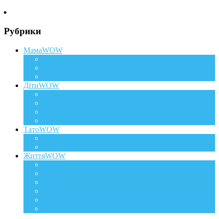
Рубрики
МамаWOW
Вагітність
WOWдосвід
Здоров`я та краса
ДітиWOW
КрохаWOW
Виховання
Розвиток
Харчування дитини
ТатоWOW
Батькові фішки
Батько та дитина
ЖиттяWOW
Події
Life Style
Подорожі
Level UP
Їжа
Мій дім