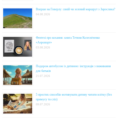
Вперше на Говерлу: синій чи зелений маршрут з Заросляка?
04.08.2026
Фентезі про кохання: книга Тетяни Колесніченко
«Аеропорт»
03.08.2026
Подорож автобусом із дитиною: інструкція з виживання
для батьків
21.07.2026
5 простих способів мотивувати дитину читати влітку (без
примусу та сліз)
09.07.2026