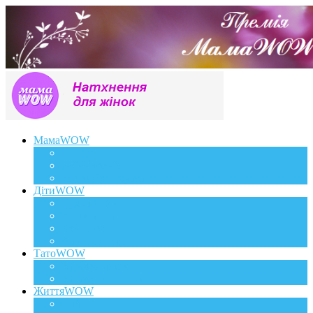
МамаWOW
Вагітність
WOWдосвід
Здоров`я та краса
ДітиWOW
КрохаWOW
Виховання
Розвиток
Харчування дитини
ТатоWOW
Батькові фішки
Батько та дитина
ЖиттяWOW
Події