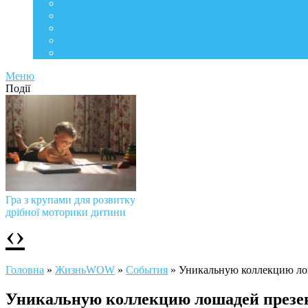
Life Style
Подорожі
Level UP
Їжа
Мій дім
Меню
Події
Гра з крупами для розвитку
дрібної моторики дитини
‹
›
Головна
»
ЖизньWOW
»
События
»
Уникальную коллекцию ло
Уникальную коллекцию лошадей презе