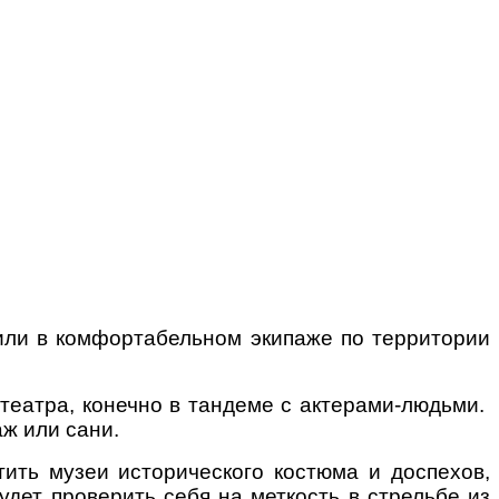
или в комфортабельном экипаже по территории
театра, конечно в тандеме с актерами-людьми.
аж или сани.
тить музеи исторического костюма и доспехов,
удет проверить себя на меткость в стрельбе из