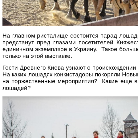
На главном ристалище состоится парад лошаде
Поради багатодітної мами:
особистісний розвиток в
предстанут пред глазами посетителей Княжес
декреті
единичном экземпляре в Украину. Такое больш
только на этой выставке.
Гости Древнего Киева узнают о происхождении
На каких лошадях конкистадоры покоряли Новы
на торжественные мероприятия? Какие еще в
лошадей?
Ми запитали у зіркових
мам, яка вона - мамаWOW