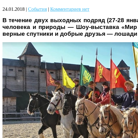
Чому дітям корисно читати
24.01.2018
|
События
|
Комментариев нет
В течение двух выходных подряд (27-28 янв
человека и природы — Шоу-выставка «Мир 
верные спутники и добрые друзья — лошади
Материнське вигорання: як
собі допомогти
Як підготувати дитину до
навчального року? Поради
лікаря батькам