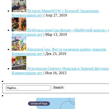
Встреча МамаWOW с Ксенией Захарченко
Комментариев нет
|
Апр 27, 2019
Відбулась прем’єра фільму «Майбутній король» т
Комментариев нет
|
Мар 13, 2019
Кінопрем`єра. Феї та таємниця країни драконів
Комментариев нет
|
Дек 23, 2019
Резиденция Святого Николая и Зимний фестив
Комментариев нет
|
Ноя 16, 2015