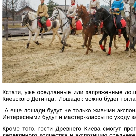
Кстати, уже оседланные или запряженные лош
Киевского Детинца. Лошадок можно будет погла
А еще лошади будут не только живыми экспона
Интересными будут и мастер-классы по уходу за
Кроме того, гости Древнего Киева смогут про
деревянного зодчества и экспозицию средневек