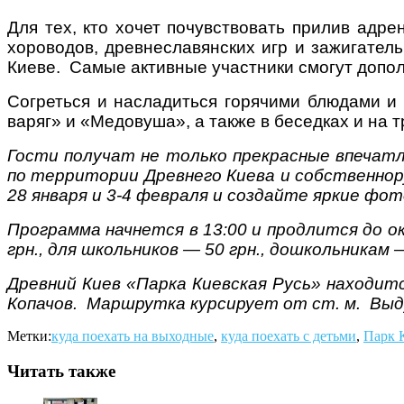
Для тех, кто хочет почувствовать прилив адре
хороводов, древнеславянских игр и зажигател
Киеве. Самые активные участники смогут допо
Согреться и насладиться горячими блюдами и 
варяг» и «Медовуша», а также в беседках и на 
Гости получат не только прекрасные впечатл
по территории Древнего Киева и собственнор
28 января и 3-4 февраля и создайте яркие фо
Программа начнется в 13:00 и продлится до о
грн., для школьников — 50 грн., дошкольникам
Древний Киев «Парка Киевская Русь» находитс
Копачов. Маршрутка курсирует от ст. м. Выду
Метки:
куда поехать на выходные
,
куда поехать с детьми
,
Парк 
Читать также