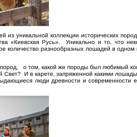
й из уникальной коллекции исторических поро
тва «Киевская Русь». Уникально и то, что не
ое количество разнообразных лошадей в одном 
 пород, о том, какой же породы был любимый ко
й Свет? И в карете, запряженной какими лошадь
ыдающиеся люди древности и современности ез