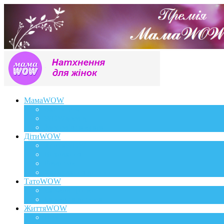
МамаWOW
Вагітність
WOWдосвід
Здоров`я та краса
ДітиWOW
КрохаWOW
Виховання
Розвиток
Харчування дитини
ТатоWOW
Батькові фішки
Батько та дитина
ЖиттяWOW
Події