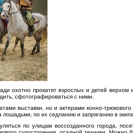
ади охотно прокатят взрослых и детей верхом 
дить, сфотографироваться с ними.
тами выставки, но и актерами конно-трюкового 
 лошадьми, по их седланию и запряганию в ​​экип
гуляться по улицам воссозданного города, посе
ового судостроения, осадной техники. Можно б