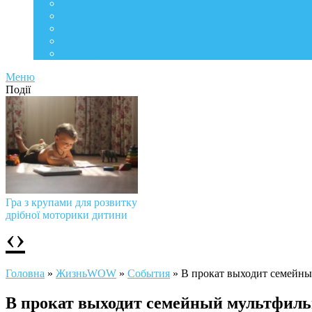
Life Style
Подорожі
Level UP
Їжа
Мій дім
Меню
Події
Гра з крупами для розвитку
дрібної моторики дитини
‹
›
Головна
»
ЖизньWOW
»
События
»
В прокат выходит семейны
В прокат выходит семейный мультфиль