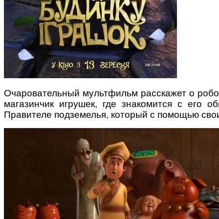
Поради багатодітної мами:
особистісний розвиток в
декреті
Очаровательный мультфильм расскажет о робот
магазинчик игрушек, где знакомится с его 
Правителе подземелья, который с помощью сво
Ми запитали у зіркових
мам, яка вона - мамаWOW