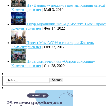
На «Даринку» покажуть шоу малювання на воді
Комментариев нет
|
Май 3, 2019
Тімур Мірошниченко: «Це моє вже 17-те Євроба
Комментариев нет
|
Фев 14, 2022
Проект МамаWOW в санатории Жовтень
Комментариев нет
|
Окт 23, 2017
Пиратская вечеринка «Остров сокровищ»
Комментариев нет
|
Сен 28, 2020