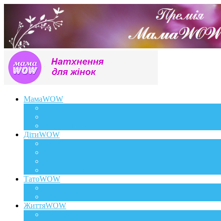
МамаWOW
Вагітність
WOWдосвід
Здоров`я та краса
ДітиWOW
КрохаWOW
Виховання
Розвиток
Харчування дитини
ТатоWOW
Батькові фішки
Батько та дитина
ЖиттяWOW
Події