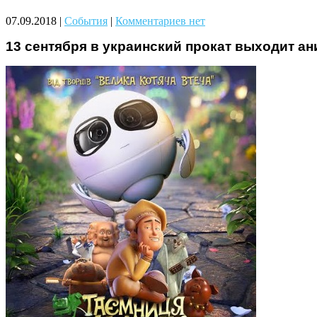
Чому дітям корисно читати
07.09.2018
|
События
|
Комментариев нет
13 сентября в украинский прокат выходит а
Материнське вигорання: як
собі допомогти
Як підготувати дитину до
навчального року? Поради
лікаря батькам