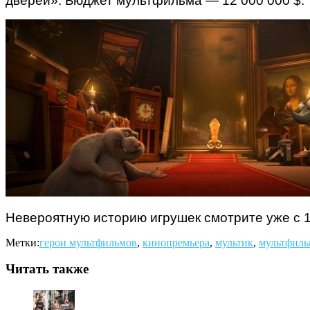
дверей». Бюджет мультфильма — 12 000 000 $.
Невероятную историю игрушек смотрите уже с 1
Метки:
герои мультфильмов
,
кинопремьера
,
мультик
,
мультфиль
Читать также