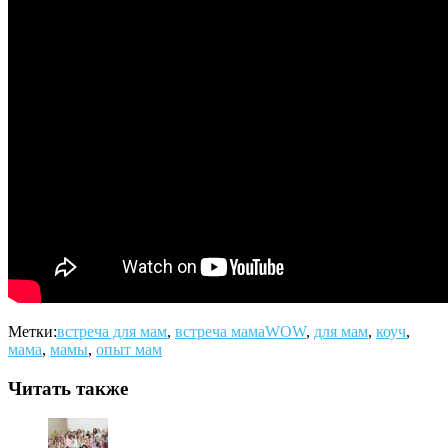
Метки:
встреча для мам
,
встреча мамаWOW
,
для мам
,
коуч
,
мама
,
мамы
,
опыт мам
Читать также