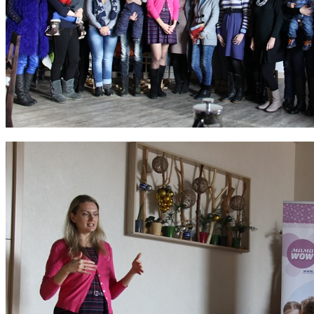
Поради багатодітної мами:
особистісний розвиток в
декреті
Ми запитали у зіркових
мам, яка вона - мамаWOW