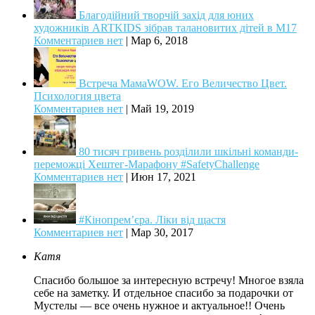
Благодійний творчій захід для юних
художників ARTKIDS зібрав талановитих дітей в М17
Комментариев нет
|
Мар 6, 2018
Встреча МамаWOW. Его Величество Цвет.
Психология цвета
Комментариев нет
|
Май 19, 2019
80 тисяч гривень розділили шкільні команди-
переможці Хештег-Марафону #SafetyChallenge
Комментариев нет
|
Июн 17, 2021
#Кінопрем’єра. Ліки від щастя
Комментариев нет
|
Мар 30, 2017
Катя
Спасибо большое за интересную встречу! Многое взяла
себе на заметку. И отдельное спасибо за подарочки от
Мустелы — все очень нужное и актуальное!! Очень