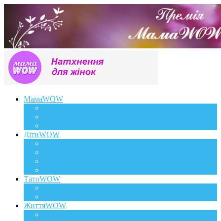
МамаWOW
Вагітність
WOWдосвід
Здоров`я та краса
ДітиWOW
КрохаWOW
Виховання
Розвиток
Харчування дитини
ТатоWOW
Батькові фішки
Батько та дитина
ЖиттяWOW
Події