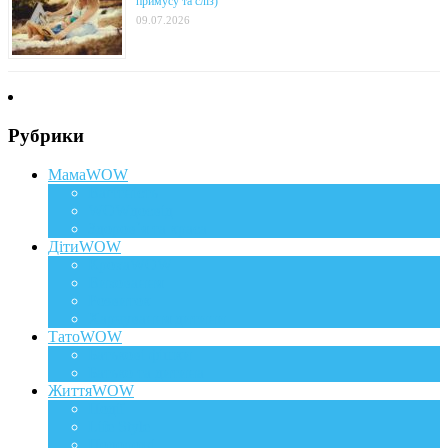
примусу та сліз)
09.07.2026
Рубрики
МамаWOW
Вагітність
WOWдосвід
Здоров`я та краса
ДітиWOW
КрохаWOW
Виховання
Розвиток
Харчування дитини
ТатоWOW
Батькові фішки
Батько та дитина
ЖиттяWOW
Події
Life Style
Подорожі