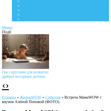
Life Style
Подорожі
Level UP
Їжа
Мій дім
Меню
Події
Гра з крупами для розвитку
дрібної моторики дитини
‹
›
Головна
»
ЖизньWOW
»
События
»
Встреча МамаWOW с
коучем Алёной Поповой (ФОТО)