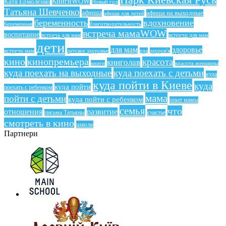
КнигиWOW
Катя Ермоленко
Новый год
Татьяна Шевченко
афиша
афиша на выходные
афиша для детей
беременность
вдохновение
беременная
благотворительность
встреча мамаWOW
воспитание
встреча для мам
встречи для мам
дети
для мам
здоровье
еда
здоров'я
встречи мам
детское здоровье
кино
кинопремьера
красота
книголав
книги
красота женщины
куда поехать на выходные
куда поехать с детьми
куда
куда пойти в Киеве
куда
куда пойти
поехать с ребенком
мама
пойти с детьми
куда пойти с ребенком
опыт мамы
семья
что
отношения
развитие
письма Татьяны
счастье
смотреть в кино
школа
Партнери