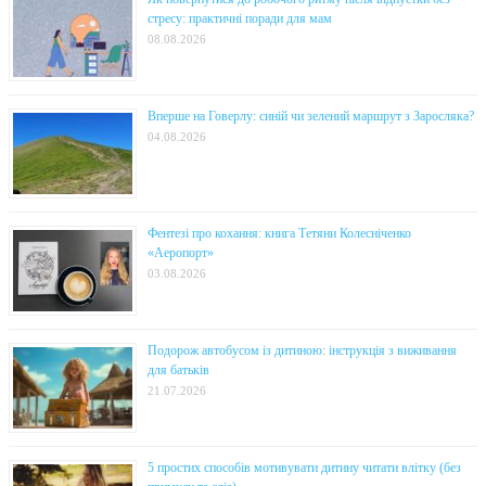
стресу: практичні поради для мам
08.08.2026
Вперше на Говерлу: синій чи зелений маршрут з Заросляка?
04.08.2026
Фентезі про кохання: книга Тетяни Колесніченко
«Аеропорт»
03.08.2026
Подорож автобусом із дитиною: інструкція з виживання
для батьків
21.07.2026
5 простих способів мотивувати дитину читати влітку (без