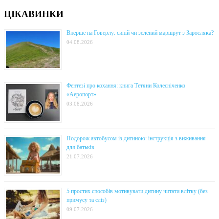
ЦІКАВИНКИ
Вперше на Говерлу: синій чи зелений маршрут з Заросляка?
04.08.2026
Фентезі про кохання: книга Тетяни Колесніченко
«Аеропорт»
03.08.2026
Подорож автобусом із дитиною: інструкція з виживання
для батьків
21.07.2026
5 простих способів мотивувати дитину читати влітку (без
примусу та сліз)
09.07.2026