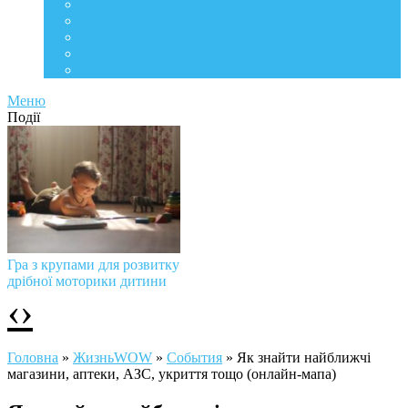
Life Style
Подорожі
Level UP
Їжа
Мій дім
Меню
Події
Гра з крупами для розвитку
дрібної моторики дитини
‹
›
Головна
»
ЖизньWOW
»
События
»
Як знайти найближчі
магазини, аптеки, АЗС, укриття тощо (онлайн-мапа)