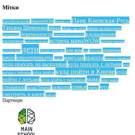
Мітки
Парк Киевская Русь
КнигиWOW
Катя Ермоленко
Новый год
Татьяна Шевченко
афиша
афиша на выходные
афиша для детей
беременность
вдохновение
беременная
благотворительность
встреча мамаWOW
воспитание
встреча для мам
встречи для мам
дети
для мам
здоровье
еда
здоров'я
встречи мам
детское здоровье
кино
кинопремьера
красота
книголав
книги
красота женщины
куда поехать на выходные
куда поехать с детьми
куда
куда пойти в Киеве
куда
куда пойти
поехать с ребенком
мама
пойти с детьми
куда пойти с ребенком
опыт мамы
семья
что
отношения
развитие
письма Татьяны
счастье
смотреть в кино
школа
Партнери