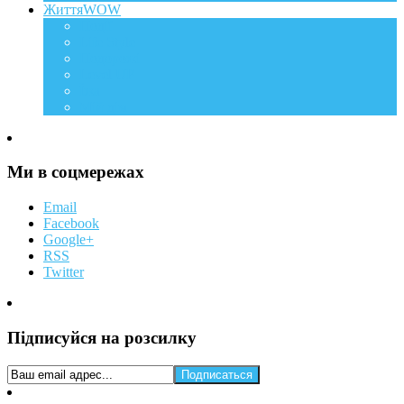
ЖиттяWOW
Події
Life Style
Подорожі
Level UP
Їжа
Мій дім
Ми в соцмережах
Email
Facebook
Google+
RSS
Twitter
Підписуйся на розсилку