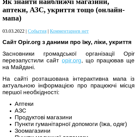
Як знайти найближчі магазини,
Чому дітям корисно читати
аптеки, АЗС, укриття тощо (онлайн-
мапа)
03.03.2022
|
События
|
Комментариев нет
Сайт Оpir.org з даними про їжу, ліки, укриття
Засновники громадської організації Opir
перезапустили сайт
opir.org
, що працював ще
Материнське вигорання: як
на Майдані.
собі допомогти
На сайті розташована інтерактивна мапа із
актуальною інформацією про працюючі місця
першої необхідності:
Аптеки
АЗС
Продуктові магазини
Як підготувати дитину до
навчального року? Поради
Пункти гуманітарної допомоги (їжа, одяг)
лікаря батькам
Зоомагазини