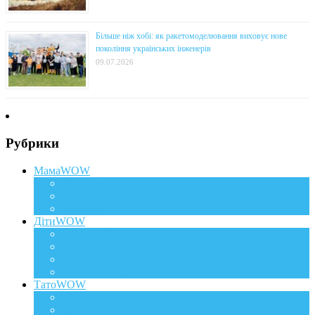
Більше ніж хобі: як ракетомоделювання виховує нове
покоління українських інженерів
09.07.2026
Рубрики
МамаWOW
Вагітність
WOWдосвід
Здоров`я та краса
ДітиWOW
КрохаWOW
Виховання
Розвиток
Харчування дитини
ТатоWOW
Батькові фішки
Батько та дитина