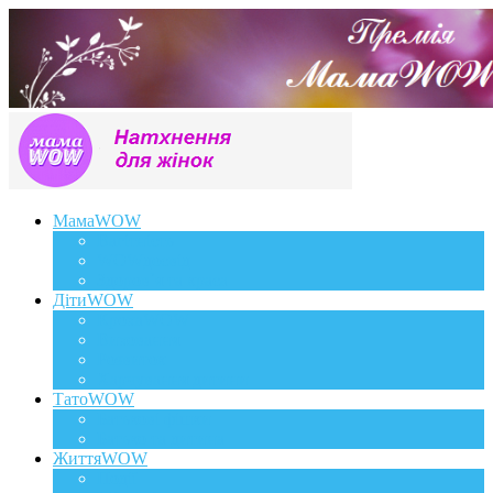
МамаWOW
Вагітність
WOWдосвід
Здоров`я та краса
ДітиWOW
КрохаWOW
Виховання
Розвиток
Харчування дитини
ТатоWOW
Батькові фішки
Батько та дитина
ЖиттяWOW
Події