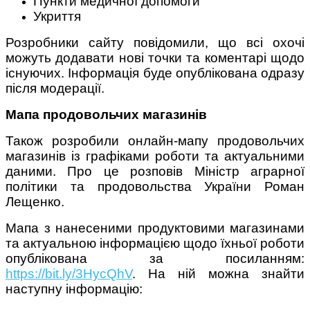
Пункти медичної допомоги
Укриття
Розробники сайту повідомили, що всі охочі
можуть додавати нові точки та коментарі щодо
існуючих. Інформація буде опублікована одразу
Поради багатодітної мами:
після модерації.
особистісний розвиток в
декреті
Мапа продовольчих магазинів
Також розробили онлайн-мапу продовольчих
магазинів із графіками роботи та актуальними
даними. Про це р
озповів Міністр аграрної
політики та продовольства України Роман
Лещенко.
Ми запитали у зіркових
мам, яка вона - мамаWOW
Мапа з нанесеними продуктовими магазинами
та актуальною інформацією щодо їхньої роботи
опублікована за посиланням:
https://bit.ly/3HycQhV
. На ній можна знайти
наступну інформацію: