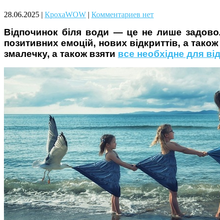
Чому дітям корисно читати
28.06.2025
|
КрохаWOW
|
Комментариев нет
Відпочинок біля води — це не лише задоволе
позитивних емоцій, нових відкриттів, а тако
змалечку, а також взяти
все необхідне для ві
Материнське вигорання: як
собі допомогти
Як підготувати дитину до
навчального року? Поради
лікаря батькам