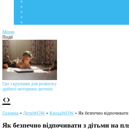
Life Style
Подорожі
Level UP
Їжа
Мій дім
Меню
Події
Гра з крупами для розвитку
дрібної моторики дитини
‹
›
Головна
»
ДетиWOW
»
КрохаWOW
»
Як безпечно відпочивати 
Як безпечно відпочивати з дітьми на пл