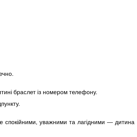
ечно.
дитині браслет із номером телефону.
пункту.
те спокійними, уважними та лагідними — дитина