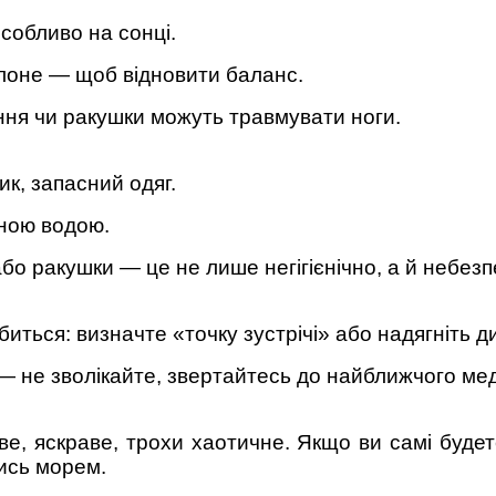
собливо на сонці.
солоне — щоб відновити баланс.
іння чи ракушки можуть травмувати ноги.
к, запасний одяг.
сною водою.
або ракушки — це не лише негігієнічно, а й небезп
убиться: визначте «точку зустрічі» або надягніть 
 — не зволікайте, звертайтесь до найближчого мед
, яскраве, трохи хаотичне. Якщо ви самі буде
ись морем.