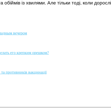
а обіймів із хвилями. Але тільки тоді, коли дорос
хладным вечером
делать его крепким орешком?
 та противників вакцинації