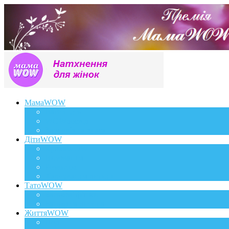
МамаWOW
Вагітність
WOWдосвід
Здоров`я та краса
ДітиWOW
КрохаWOW
Виховання
Розвиток
Харчування дитини
ТатоWOW
Батькові фішки
Батько та дитина
ЖиттяWOW
Події