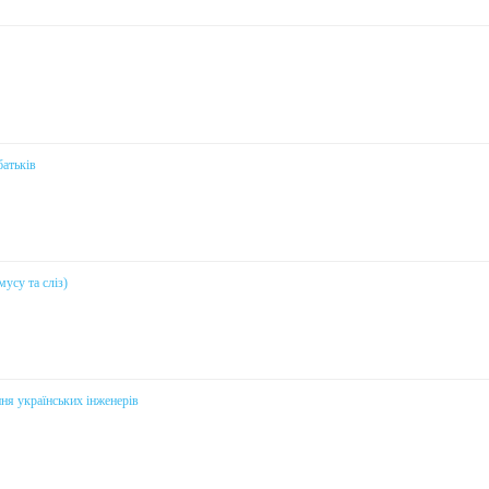
батьків
усу та сліз)
ня українських інженерів