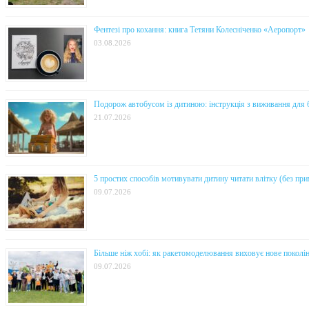
Фентезі про кохання: книга Тетяни Колесніченко «Аеропорт»
03.08.2026
Подорож автобусом із дитиною: інструкція з виживання для 
21.07.2026
5 простих способів мотивувати дитину читати влітку (без прим
09.07.2026
Більше ніж хобі: як ракетомоделювання виховує нове поколін
09.07.2026