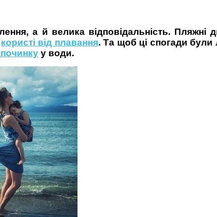
ння, а й велика відповідальність. Пляжні д
ж
користі від плавання
. Та щоб ці спогади бул
дпочинку
у води.