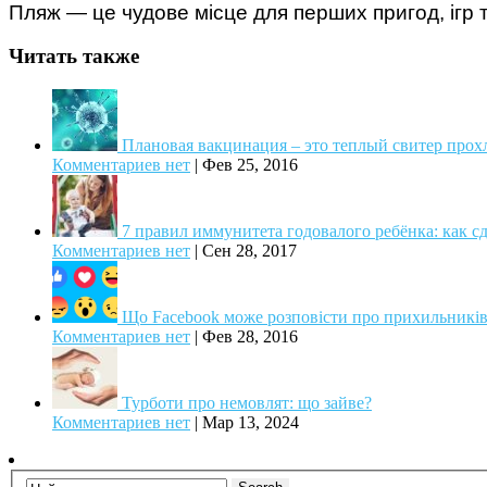
Пляж — це чудове місце для перших пригод, ігр т
Читать также
Плановая вакцинация – это теплый свитер про
Комментариев нет
|
Фев 25, 2016
7 правил иммунитета годовалого ребёнка: как с
Комментариев нет
|
Сен 28, 2017
Що Facebook може розповісти про прихильників
Комментариев нет
|
Фев 28, 2016
Турботи про немовлят: що зайве?
Комментариев нет
|
Мар 13, 2024