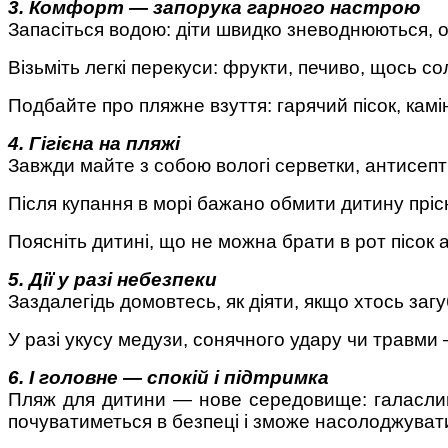
3. Комфорт — запорука гарного настрою
Запасіться водою: діти швидко зневоднюються, о
Візьміть легкі перекуси: фрукти, печиво, щось 
Подбайте про пляжне взуття: гарячий пісок, кам
4. Гігієна на пляжі
Завжди майте з собою вологі серветки, антисепти
Після купання в морі бажано обмити дитину прі
Поясніть дитині, що не можна брати в рот пісок 
5. Дії у разі небезпеки
Заздалегідь домовтесь, як діяти, якщо хтось заг
У разі укусу медузи, сонячного удару чи травми
6. І головне — спокій і підтримка
Пляж для дитини — нове середовище: галасливе
почуватиметься в безпеці і зможе насолоджуват