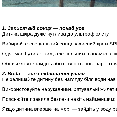
1. Захист від сонця — понад усе
Поради багатодітної мами:
Дитяча шкіра дуже чутлива до ультрафіолету.
особистісний розвиток в
декреті
Вибирайте спеціальний сонцезахисний крем SPF 50
Одяг має бути легким, але щільним: панамка з 
Обов’язково знайдіть або створіть тінь: парасол
2. Вода — зона підвищеної уваги
Ми запитали у зіркових
Не залишайте дитину без нагляду біля води навіт
мам, яка вона - мамаWOW
Використовуйте нарукавники, рятувальні жилети
Пояснюйте правила безпеки навіть найменшим: не
Якщо дитина вперше на морі — зайдіть у воду р