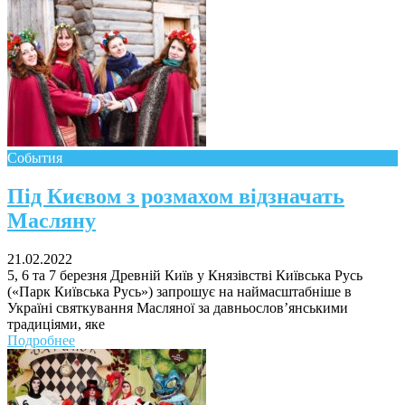
Чому дітям корисно читати
События
Материнське вигорання: як
Під Києвом з розмахом відзначать
собі допомогти
Масляну
21.02.2022
5, 6 та 7 березня Древній Київ у Князівстві Київська Русь
(«Парк Київська Русь») запрошує на наймасштабніше в
Україні святкування Масляної за давньослов’янськими
традиціями, яке
Подробнее
Як підготувати дитину до
навчального року? Поради
лікаря батькам