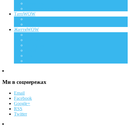
Розвиток
Харчування дитини
ТатоWOW
Батькові фішки
Батько та дитина
ЖиттяWOW
Події
Life Style
Подорожі
Level UP
Їжа
Мій дім
Ми в соцмережах
Email
Facebook
Google+
RSS
Twitter