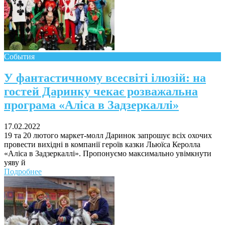
События
Поради багатодітної мами:
особистісний розвиток в
У фантастичному всесвіті ілюзій: на
декреті
гостей Даринку чекає розважальна
програма «Аліса в Задзеркаллі»
17.02.2022
19 та 20 лютого маркет-молл Даринок запрошує всіх охочих
провести вихідні в компанії героїв казки Льюїса Керолла
Ми запитали у зіркових
«Аліса в Задзеркаллі». Пропонуємо максимально увімкнути
мам, яка вона - мамаWOW
уяву й
Подробнее