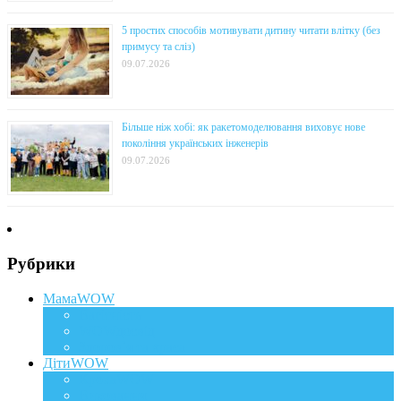
5 простих способів мотивувати дитину читати влітку (без
примусу та сліз)
09.07.2026
Більше ніж хобі: як ракетомоделювання виховує нове
покоління українських інженерів
09.07.2026
Рубрики
МамаWOW
Вагітність
WOWдосвід
Здоров`я та краса
ДітиWOW
КрохаWOW
Виховання