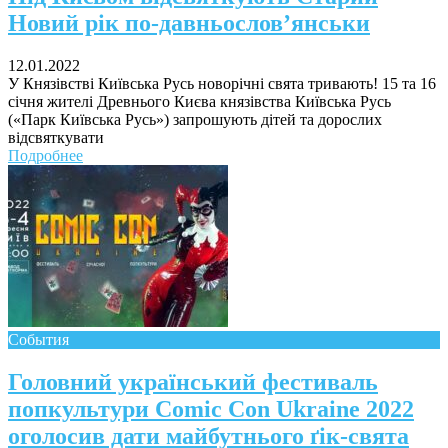
Новий рік по-давньослов’янськи
12.01.2022
У Князівстві Київська Русь новорічні свята тривають! 15 та 16
січня жителі Древнього Києва князівства Київська Русь
(«Парк Київська Русь») запрошують дітей та дорослих
відсвяткувати
Подробнее
События
Головний український фестиваль
попкультури Comic Con Ukraine 2022
оголосив дати майбутнього ґік-свята