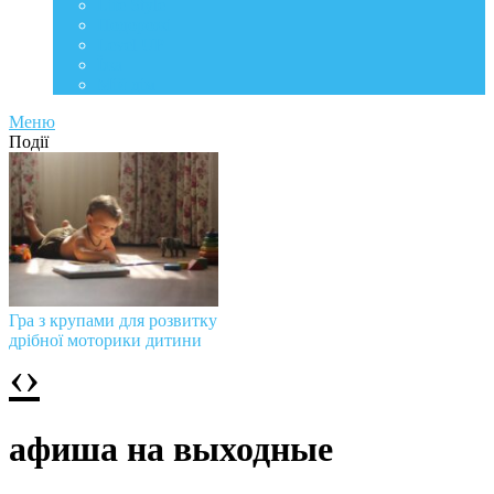
Life Style
Подорожі
Level UP
Їжа
Мій дім
Меню
Події
Гра з крупами для розвитку
дрібної моторики дитини
‹
›
афиша на выходные