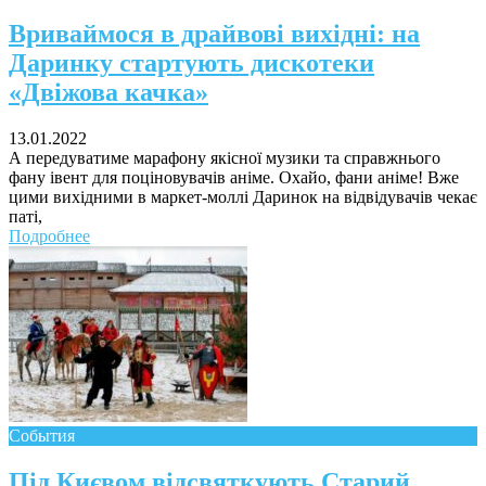
Вриваймося в драйвові вихідні: на
Даринку стартують дискотеки
«Двіжова качка»
13.01.2022
А передуватиме марафону якісної музики та справжнього
фану івент для поціновувачів аніме. Охайо, фани аніме! Вже
цими вихідними в маркет-моллі Даринок на відвідувачів чекає
паті,
Подробнее
События
Під Києвом відсвяткують Старий