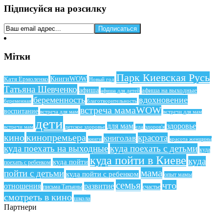
Підписуйся на розсилку
Мітки
Парк Киевская Русь
КнигиWOW
Катя Ермоленко
Новый год
Татьяна Шевченко
афиша
афиша на выходные
афиша для детей
беременность
вдохновение
беременная
благотворительность
встреча мамаWOW
воспитание
встреча для мам
встречи для мам
дети
для мам
здоровье
еда
здоров'я
встречи мам
детское здоровье
кино
кинопремьера
красота
книголав
книги
красота женщины
куда поехать на выходные
куда поехать с детьми
куда
куда пойти в Киеве
куда
куда пойти
поехать с ребенком
мама
пойти с детьми
куда пойти с ребенком
опыт мамы
семья
что
отношения
развитие
письма Татьяны
счастье
смотреть в кино
школа
Партнери