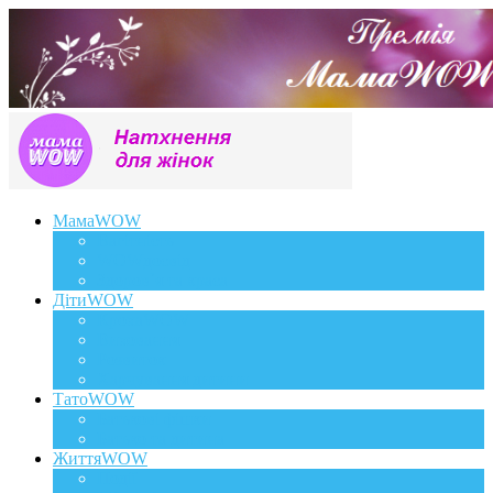
МамаWOW
Вагітність
WOWдосвід
Здоров`я та краса
ДітиWOW
КрохаWOW
Виховання
Розвиток
Харчування дитини
ТатоWOW
Батькові фішки
Батько та дитина
ЖиттяWOW
Події