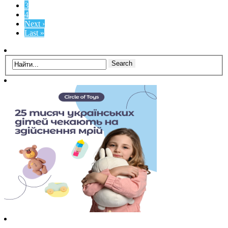
3
4
Next ›
Last »