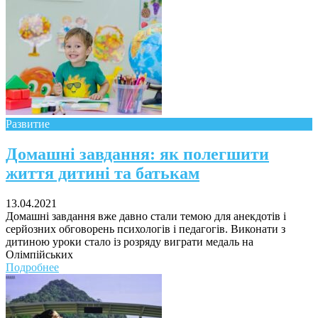
Чому дітям корисно читати
Развитие
Материнське вигорання: як
Домашні завдання: як полегшити
собі допомогти
життя дитині та батькам
13.04.2021
Домашні завдання вже давно стали темою для анекдотів і
серйозних обговорень психологів і педагогів. Виконати з
дитиною уроки стало із розряду виграти медаль на
Олімпійських
Подробнее
Як підготувати дитину до
навчального року? Поради
лікаря батькам