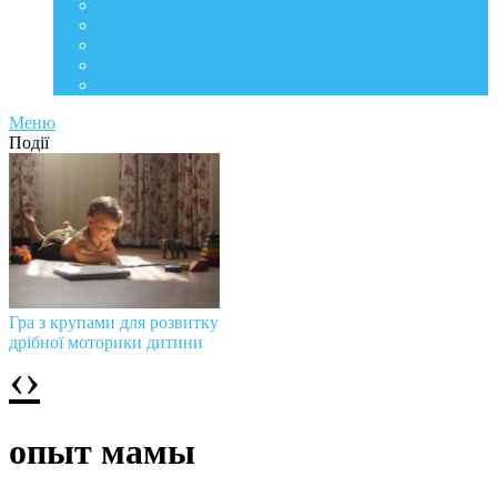
Life Style
Подорожі
Level UP
Їжа
Мій дім
Меню
Події
Гра з крупами для розвитку
дрібної моторики дитини
‹
›
опыт мамы