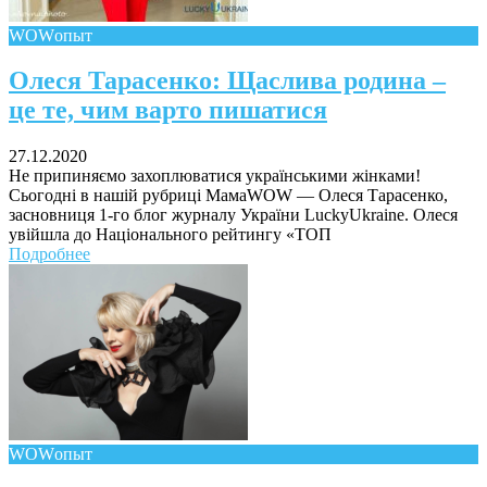
WOWопыт
Олеся Тарасенко: Щаслива родина –
це те, чим варто пишатися
27.12.2020
Не припиняємо захоплюватися українськими жінками!
Сьогодні в нашій рубриці МамаWOW — Олеся Тарасенко,
засновниця 1-го блог журналу України LuckyUkraine. Олеся
увійшла до Національного рейтингу «ТОП
Подробнее
WOWопыт