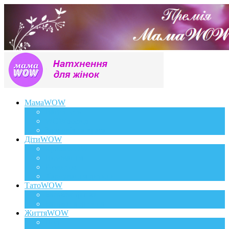
МамаWOW
Вагітність
WOWдосвід
Здоров`я та краса
ДітиWOW
КрохаWOW
Виховання
Розвиток
Харчування дитини
ТатоWOW
Батькові фішки
Батько та дитина
ЖиттяWOW
Події