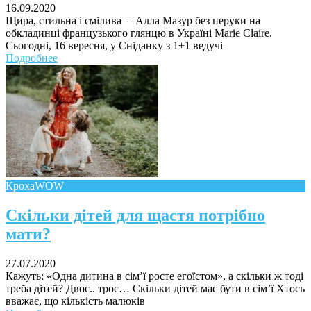
16.09.2020
Щира, стильна і смілива – Алла Мазур без перуки на
обкладинці французького глянцю в Україні Marie Claire.
Сьогодні, 16 вересня, у Сніданку з 1+1 ведучі
Подробнее
КрохаWOW
Скільки дітей для щастя потрібно
мати?
27.07.2020
Кажуть: «Одна дитина в сім’ї росте егоїстом», а скільки ж тоді
треба дітей? Двоє.. троє… Скільки дітей має бути в сім’ї Хтось
вважає, що кількість малюків