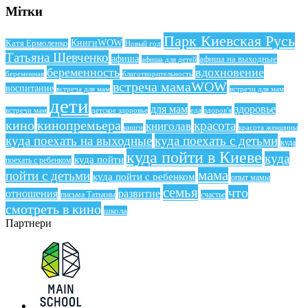
Мітки
Парк Киевская Русь
КнигиWOW
Катя Ермоленко
Новый год
Татьяна Шевченко
афиша
афиша на выходные
афиша для детей
беременность
вдохновение
беременная
благотворительность
встреча мамаWOW
воспитание
встреча для мам
встречи для мам
дети
для мам
здоровье
еда
здоров'я
встречи мам
детское здоровье
кино
кинопремьера
красота
книголав
книги
красота женщины
куда поехать на выходные
куда поехать с детьми
куда
куда пойти в Киеве
куда
куда пойти
поехать с ребенком
мама
пойти с детьми
куда пойти с ребенком
опыт мамы
семья
что
отношения
развитие
письма Татьяны
счастье
смотреть в кино
школа
Партнери