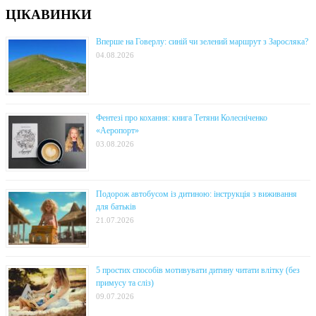
ЦІКАВИНКИ
Вперше на Говерлу: синій чи зелений маршрут з Заросляка?
04.08.2026
Фентезі про кохання: книга Тетяни Колесніченко
«Аеропорт»
03.08.2026
Подорож автобусом із дитиною: інструкція з виживання
для батьків
21.07.2026
5 простих способів мотивувати дитину читати влітку (без
примусу та сліз)
09.07.2026