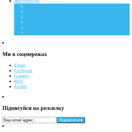
ЖиттяWOW
Події
Life Style
Подорожі
Level UP
Їжа
Мій дім
Ми в соцмережах
Email
Facebook
Google+
RSS
Twitter
Підписуйся на розсилку