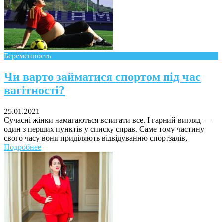
Беременность
Поради багатодітної мами:
особистісний розвиток в
Чи варто займатися спортом під час
декреті
вагітності?
25.01.2021
Сучасні жінки намагаються встигати все. І гарний вигляд —
один з перших пунктів у списку справ. Саме тому частину
свого часу вони приділяють відвідуванню спортзалів,
Ми запитали у зіркових
Подробнее
мам, яка вона - мамаWOW