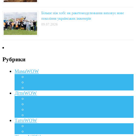
Більше ніж хобі: як ракетомоделювання виховує нове
покоління українських інженерів
09.07.2026
Рубрики
МамаWOW
Вагітність
WOWдосвід
Здоров`я та краса
ДітиWOW
КрохаWOW
Виховання
Розвиток
Харчування дитини
ТатоWOW
Батькові фішки
Батько та дитина