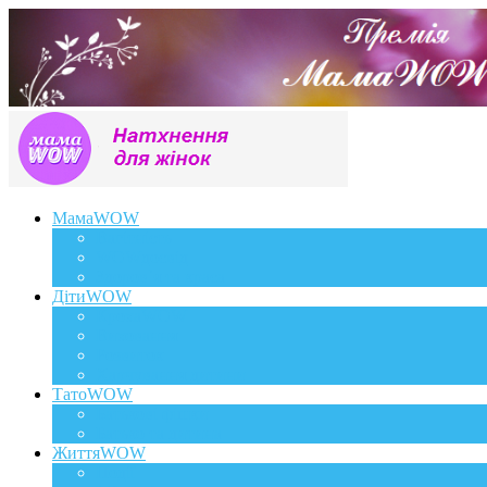
МамаWOW
Вагітність
WOWдосвід
Здоров`я та краса
ДітиWOW
КрохаWOW
Виховання
Розвиток
Харчування дитини
ТатоWOW
Батькові фішки
Батько та дитина
ЖиттяWOW
Події