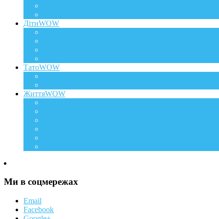
WOWдосвід
Здоров`я та краса
ДітиWOW
КрохаWOW
Виховання
Розвиток
Харчування дитини
ТатоWOW
Батькові фішки
Батько та дитина
ЖиттяWOW
Події
Life Style
Подорожі
Level UP
Їжа
Мій дім
Ми в соцмережах
Email
Facebook
Google+