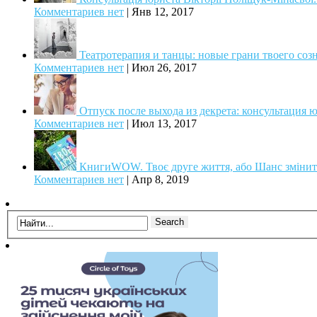
Комментариев нет
|
Янв 12, 2017
Театротерапия и танцы: новые грани твоего соз
Комментариев нет
|
Июл 26, 2017
Отпуск после выхода из декрета: консультация 
Комментариев нет
|
Июл 13, 2017
КнигиWOW. Твоє друге життя, або Шанс змінит
Комментариев нет
|
Апр 8, 2019