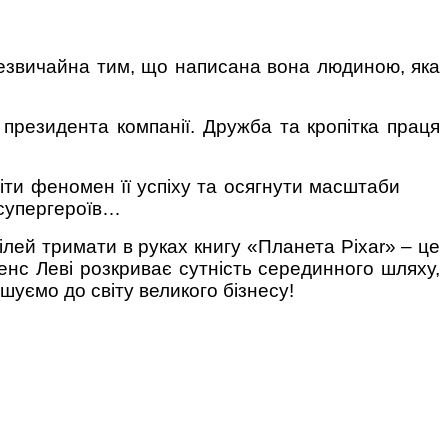
 незвичайна тим, що написана вона людиною, яка
президента компанії. Дружба та кропітка праця
міти феномен її успіху та осягнути масштаби
 супергероїв…
ілей тримати в руках книгу «Планета Pixar» – це
ренс Леві розкриває сутність серединного шляху,
шуємо до світу великого бізнесу!