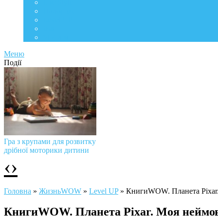
Life Style
Подорожі
Level UP
Їжа
Мій дім
Меню
Події
Гра з крупами для розвитку
дрібної моторики дитини
‹
›
Головна
»
ЖизньWOW
»
Level UP
»
КнигиWOW. Планета Pixar. 
КнигиWOW. Планета Pixar. Моя неймовір