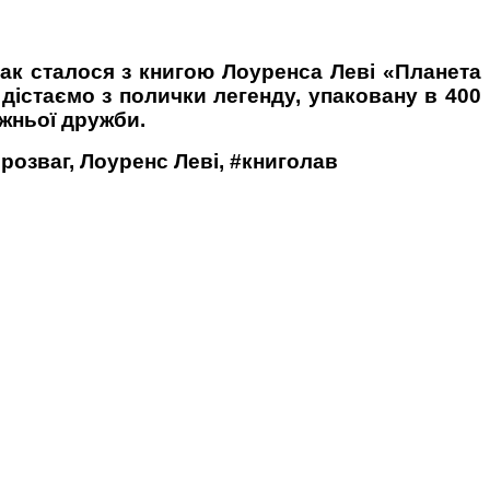
так сталося з книгою Лоуренса Леві «Планета
 дістаємо з полички легенду, упаковану в 400
вжньої дружби.
розваг, Лоуренс Леві, #книголав