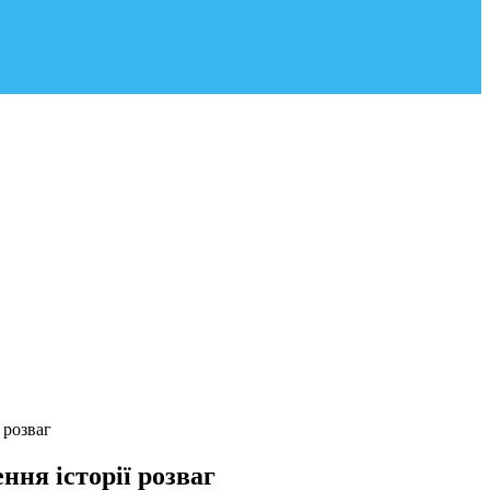
 розваг
ня історії розваг