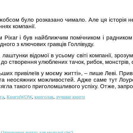
 Джобсом було розказано чимало. Але ця історія
нях компанії.
Pixar і був найближчим помічником і радником 
дного з ключових гравців Голлівуду.
лаштунки відомої в усьому світі компанії, зрозу
м до створення улюблених тачок, рибок, монстрів,
ьших привілеїв у моєму житті», – пише Леві. Прив
нь та неосяжних можливостей. Адже саме тут Лоу
сягла такого приголомшливого успіху. Отже, запро
га
,
КнигиWOW
,
книголав
,
лучшие книги
 Отримання житла для молодої сім’ї