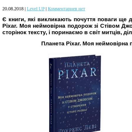
Чому дітям корисно читати
20.08.2018
|
Level UP
|
Комментариев нет
Є книги, які викликають почуття поваги ще 
Pixar. Моя неймовірна подорож зі Стівом Джо
сторінок тексту, і поринаємо в світ митців, д
Планета Pixar. Моя неймовірна 
Материнське вигорання: як
собі допомогти
Як підготувати дитину до
навчального року? Поради
лікаря батькам