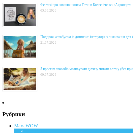
Фентезі про кохання: книга Тетяни Колесніченко «Аеропорт»
03.08.2026
Подорож автобусом із дитиною: інструкція з виживання для 
21.07.2026
5 простих способів мотивувати дитину читати влітку (без прим
09.07.2026
Рубрики
МамаWOW
Вагітність