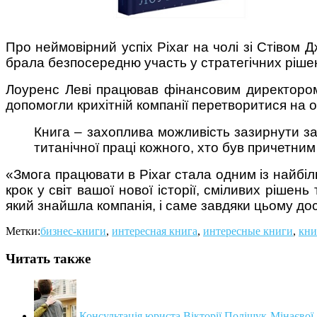
Про неймовірний успіх Pixar на чолі зі Стівом
брала безпосередню участь у стратегічних рішен
Поради багатодітної мами:
Лоуренс Леві працював фінансовим директором 
особистісний розвиток в
допомогли крихітній компанії перетворитися на о
декреті
Книга – захоплива можливість зазирнути за 
титанічної праці кожного, хто був причетни
«Змога працювати в Pixar стала одним із найбіл
крок у світ вашої нової історії, сміливих ріше
який знайшла компанія, і саме завдяки цьому до
Ми запитали у зіркових
мам, яка вона - мамаWOW
Метки:
бизнес-книги
,
интересная книга
,
интересные книги
,
кни
Читать также
Консультація юриста Вікторії Поліщук-Мінаєвої.