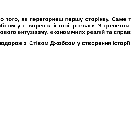
до того, як перегорнеш першу сторінку. Саме 
бсом у створення історії розваг». З трепетом
ілового ентузіазму, економічних реалій та спра
подорож зі Стівом Джобсом у створення історії 