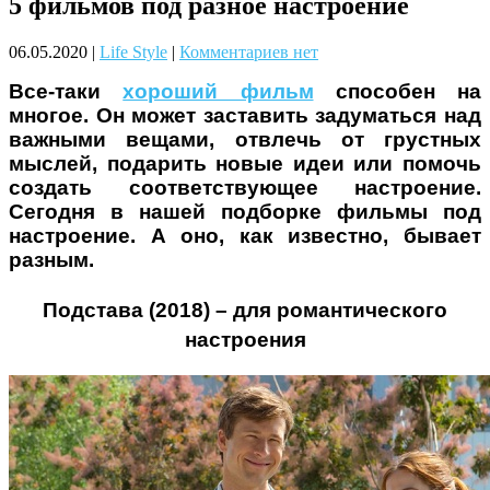
5 фильмов под разное настроение
Чому дітям корисно читати
06.05.2020
|
Life Style
|
Комментариев нет
Все-таки
хороший фильм
способен на
многое. Он может заставить задуматься над
важными вещами, отвлечь от грустных
мыслей, подарить новые идеи или помочь
создать соответствующее настроение.
Сегодня в нашей подборке фильмы под
Материнське вигорання: як
настроение. А оно, как известно, бывает
собі допомогти
разным.
Подстава (2018) – для романтического
настроения
Як підготувати дитину до
навчального року? Поради
лікаря батькам