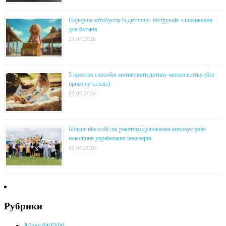
Подорож автобусом із дитиною: інструкція з виживання
для батьків
21.07.2026
5 простих способів мотивувати дитину читати влітку (без
примусу та сліз)
09.07.2026
Більше ніж хобі: як ракетомоделювання виховує нове
покоління українських інженерів
09.07.2026
Рубрики
МамаWOW