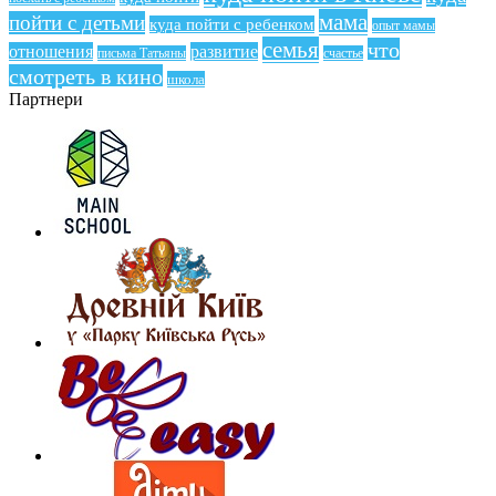
мама
пойти с детьми
куда пойти с ребенком
опыт мамы
семья
что
отношения
развитие
письма Татьяны
счастье
смотреть в кино
школа
Партнери