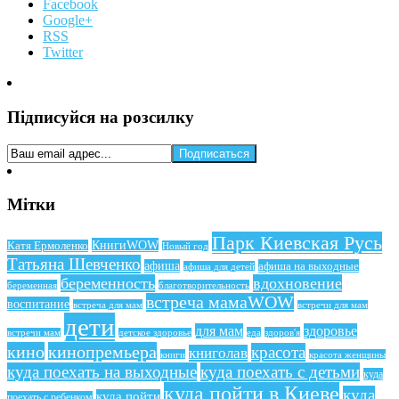
Facebook
Google+
RSS
Twitter
Підписуйся на розсилку
Мітки
Парк Киевская Русь
КнигиWOW
Катя Ермоленко
Новый год
Татьяна Шевченко
афиша
афиша на выходные
афиша для детей
беременность
вдохновение
беременная
благотворительность
встреча мамаWOW
воспитание
встреча для мам
встречи для мам
дети
для мам
здоровье
еда
здоров'я
встречи мам
детское здоровье
кино
кинопремьера
красота
книголав
книги
красота женщины
куда поехать на выходные
куда поехать с детьми
куда
куда пойти в Киеве
куда
куда пойти
поехать с ребенком