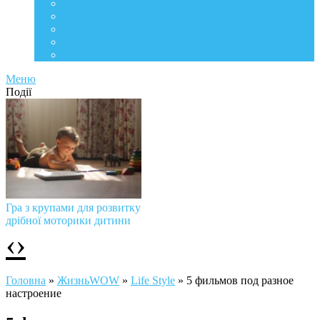
Life Style
Подорожі
Level UP
Їжа
Мій дім
Меню
Події
Гра з крупами для розвитку
дрібної моторики дитини
‹
›
Головна
»
ЖизньWOW
»
Life Style
»
5 фильмов под разное
настроение