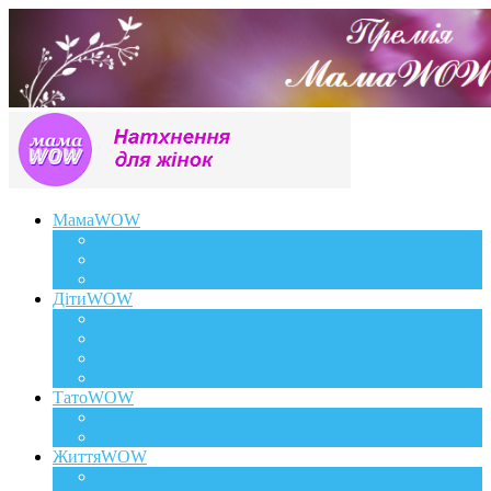
МамаWOW
Вагітність
WOWдосвід
Здоров`я та краса
ДітиWOW
КрохаWOW
Виховання
Розвиток
Харчування дитини
ТатоWOW
Батькові фішки
Батько та дитина
ЖиттяWOW
Події