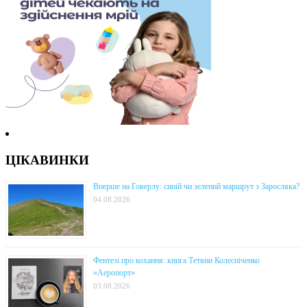
ЦІКАВИНКИ
Вперше на Говерлу: синій чи зелений маршрут з Заросляка?
04.08.2026
Фентезі про кохання: книга Тетяни Колесніченко
«Аеропорт»
03.08.2026