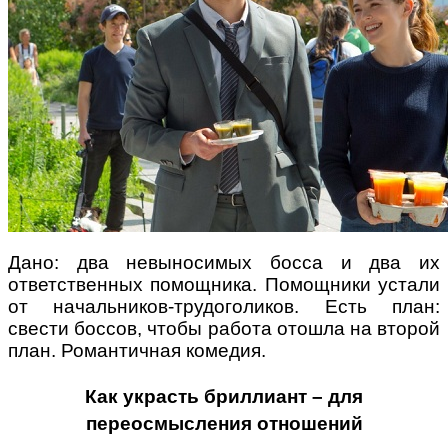
Поради багатодітної мами:
особистісний розвиток в
декреті
Дано: два невыносимых босса и два их
ответственных помощника. Помощники устали
Ми запитали у зіркових
от начальников-трудоголиков. Есть план:
мам, яка вона - мамаWOW
свести боссов, чтобы работа отошла на второй
план. Романтичная комедия.
Как украсть бриллиант – для
переосмысления отношений