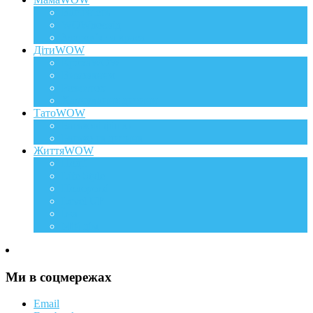
Вагітність
WOWдосвід
Здоров`я та краса
ДітиWOW
КрохаWOW
Виховання
Розвиток
Харчування дитини
ТатоWOW
Батькові фішки
Батько та дитина
ЖиттяWOW
Події
Life Style
Подорожі
Level UP
Їжа
Мій дім
Ми в соцмережах
Email