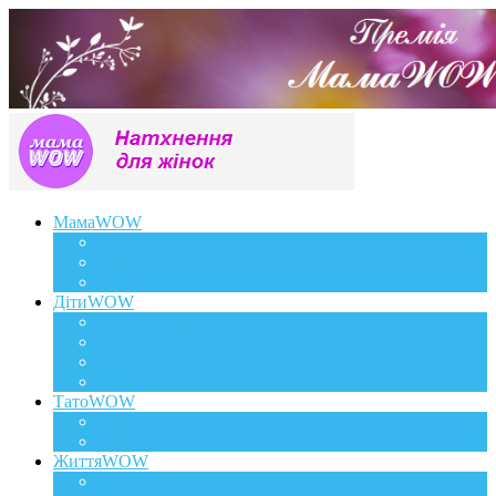
МамаWOW
Вагітність
WOWдосвід
Здоров`я та краса
ДітиWOW
КрохаWOW
Виховання
Розвиток
Харчування дитини
ТатоWOW
Батькові фішки
Батько та дитина
ЖиттяWOW
Події