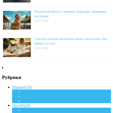
Подорож автобусом із дитиною: інструкція з виживання
для батьків
21.07.2026
5 простих способів мотивувати дитину читати влітку (без
примусу та сліз)
09.07.2026
Рубрики
МамаWOW
Вагітність
WOWдосвід
Здоров`я та краса
ДітиWOW
КрохаWOW