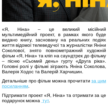
«Я, Ніна» – це великий місійний
мультимедійний проект, в рамках якого буде
видано книгу, засновану на реальних подіях
життя відомої телеведучої та журналістки Яніни
Соколової, знято повнометражний художній
фільм «Я, Ніна» та кліп на саундтрек до фільму
– пісню «Сьомий день» гурту «Друга ріка».
Головні ролі у фільмі зіграють Яніна Соколова,
Валерія Ходос та Валерій Харчишин.
Детальніше про фільм можна прочитати
за цим
посиланням
.
Підтримати проект «Я, Ніна» та отримати за це
подарунок можна
тут
.