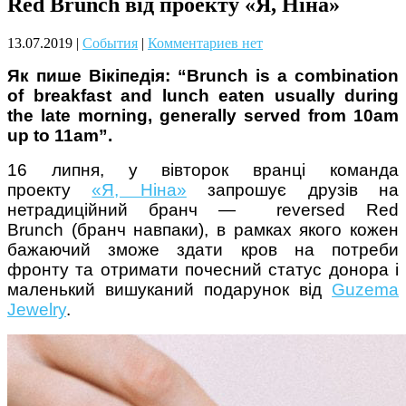
Red Brunch від проекту «Я, Ніна»
Чому дітям корисно читати
13.07.2019
|
События
|
Комментариев нет
Як пише Вікіпедія: “Brunch is a combination
of breakfast and lunch eaten usually during
the late morning, generally served from 10am
up to 11am”.
16 липня, у вівторок вранці команда
Материнське вигорання: як
проекту
«Я, Ніна»
запрошує друзів на
собі допомогти
нетрадиційний бранч — reversed Red
Brunch (бранч навпаки), в рамках якого кожен
бажаючий зможе здати кров на потреби
фронту та отримати почесний статус донора і
маленький вишуканий подарунок від
Guzema
Jewelry
.
Як підготувати дитину до
навчального року? Поради
лікаря батькам