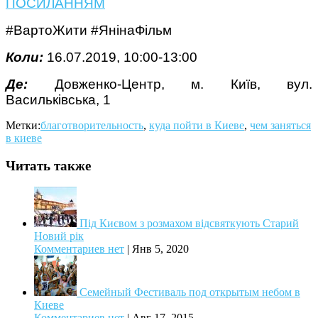
ПОСИЛАННЯМ
#ВартоЖити #ЯнінаФільм
Коли:
16.07.2019, 10:00-13:00
Де:
Довженко-Центр, м. Київ, вул.
Васильківська, 1
Метки:
благотворительность
,
куда пойти в Киеве
,
чем заняться
в киеве
Читать также
Під Києвом з розмахом відсвяткують Старий
Новий рік
Комментариев нет
|
Янв 5, 2020
Семейный Фестиваль под открытым небом в
Киеве
Комментариев нет
|
Авг 17, 2015