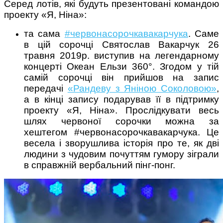
Серед лотів, які будуть презентовані командою
проекту «Я, Ніна»:
та сама
#червонасорочкавакарчука
. Саме
в цій сорочці Святослав Вакарчук 26
травня 2019р. виступив на легендарному
концерті Океан Ельзи 360°. Згодом у тій
самій сорочці він прийшов на запис
передачі
«Рандеву з Яніною Соколовою»
,
а в кінці запису подарував її в підтримку
проекту «Я, Ніна». Прослідкувати весь
шлях червоної сорочки можна за
хештегом #червонасорочкавакарчука. Це
весела і зворушлива історія про те, як дві
людини з чудовим почуттям гумору зіграли
в справжній вербальний пінг-понг.