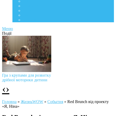
Life Style
Подорожі
Level UP
Їжа
Мій дім
Меню
Події
Гра з крупами для розвитку
дрібної моторики дитини
‹
›
Головна
»
ЖизньWOW
»
События
»
Red Brunch від проекту
«Я, Ніна»