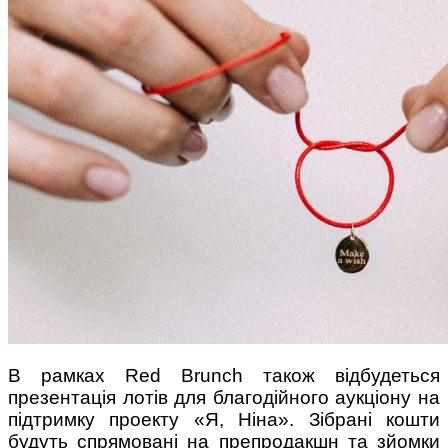
Поради багатодітної мами:
особистісний розвиток в
декреті
Ми запитали у зіркових
мам, яка вона - мамаWOW
В рамках Red Brunch також відбудеться
презентація лотів для благодійного аукціону на
підтримку проекту «Я, Ніна». Зібрані кошти
будуть спрямовані на препродакшн та зйомки