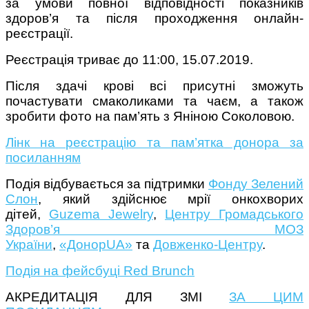
за умови повної відповідності показників
здоров’я та після проходження онлайн-
реєстрації.
Реєстрація триває до 11:00, 15.07.2019.
Після здачі крові всі присутні зможуть
почастувати смаколиками та чаєм, а також
зробити фото на пам’ять з Яніною Соколовою.
Лінк на реєстрацію та пам’ятка донора за
посиланням
Подія відбувається за підтримки
Фонду Зелений
Слон
, який здійснює мрії онкохворих
дітей,
Guzema Jewelry
,
Центру Громадського
Здоров’я МОЗ
України
,
«ДонорUA»
та
Довженко-Центру
.
Подія на фейсбуці Red Brunch
АКРЕДИТАЦІЯ ДЛЯ ЗМІ
ЗА ЦИМ