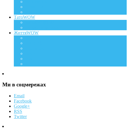
Виховання
Розвиток
Харчування дитини
ТатоWOW
Батькові фішки
Батько та дитина
ЖиттяWOW
Події
Life Style
Подорожі
Level UP
Їжа
Мій дім
Ми в соцмережах
Email
Facebook
Google+
RSS
Twitter