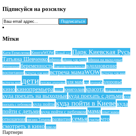
Підписуйся на розсилку
Мітки
Парк Киевская Русь
КнигиWOW
Катя Ермоленко
Новый год
Татьяна Шевченко
афиша
афиша на выходные
афиша для детей
беременность
вдохновение
беременная
благотворительность
встреча мамаWOW
воспитание
встреча для мам
встречи для мам
дети
для мам
здоровье
еда
здоров'я
встречи мам
детское здоровье
кино
кинопремьера
красота
книголав
книги
красота женщины
куда поехать на выходные
куда поехать с детьми
куда
куда пойти в Киеве
куда
куда пойти
поехать с ребенком
мама
пойти с детьми
куда пойти с ребенком
опыт мамы
семья
что
отношения
развитие
письма Татьяны
счастье
смотреть в кино
школа
Партнери