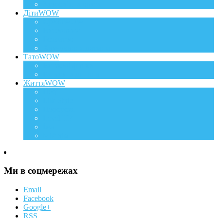
Здоров`я та краса
ДітиWOW
КрохаWOW
Виховання
Розвиток
Харчування дитини
ТатоWOW
Батькові фішки
Батько та дитина
ЖиттяWOW
Події
Life Style
Подорожі
Level UP
Їжа
Мій дім
Ми в соцмережах
Email
Facebook
Google+
RSS