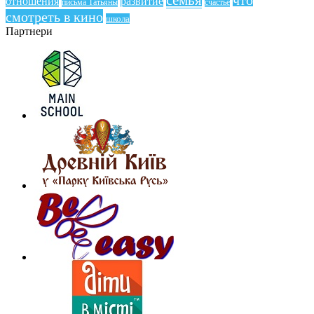
семья
что
отношения
развитие
письма Татьяны
счастье
смотреть в кино
школа
Партнери