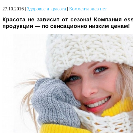
Чому дітям корисно читати
27.10.2016
|
Здоровье и красота
|
Комментариев нет
Красота не зависит от сезона! Компания e
продукции — по сенсационно низким ценам!
Материнське вигорання: як
собі допомогти
Як підготувати дитину до
навчального року? Поради
лікаря батькам