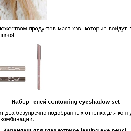
ожеством продуктов маст-хэв, которые войдут
вано!
Набор теней contouring eyeshadow set
ют два безупречно подобранных оттенка для конт
 комбинации.
Карандаш для глаз extreme lasting eye pencil