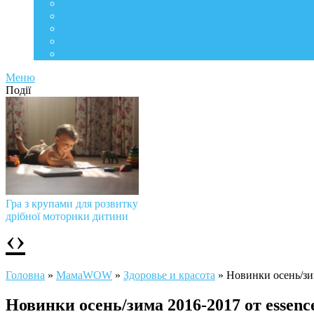
Life Style
Подорожі
Level UP
Їжа
Мій дім
Меню
Події
Гра з крупами для розвитку
дрібної моторики дитини
‹
›
Головна
»
МамаWOW
»
Здоровье и красота
»
Новинки осень/зим
Новинки осень/зима 2016-2017 от essenc