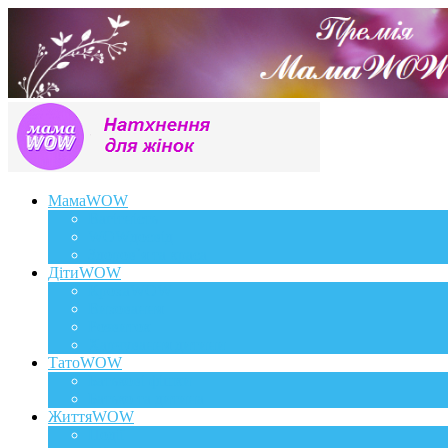
МамаWOW
Вагітність
WOWдосвід
Здоров`я та краса
ДітиWOW
КрохаWOW
Виховання
Розвиток
Харчування дитини
ТатоWOW
Батькові фішки
Батько та дитина
ЖиттяWOW
Події