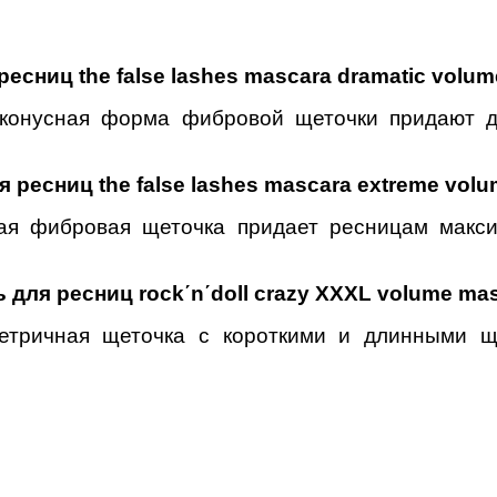
 ресниц
the false lashes mascara dramatic volum
и конусная форма фибровой щеточки придают
я ресниц
the false lashes mascara extreme volu
утая фибровая щеточка придает ресницам мак
 для ресниц rock΄n΄doll crazy XXXL volume ma
етричная щеточка с короткими и длинными щ