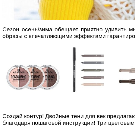
Сезон осень/зима обещает приятно удивить мн
Поради багатодітної мами:
образы с впечатляющими эффектами гарантиро
особистісний розвиток в
декреті
Ми запитали у зіркових
мам, яка вона - мамаWOW
Создай контур! Двойные тени для век предлага
благодаря пошаговой инструкции! Три цветовые