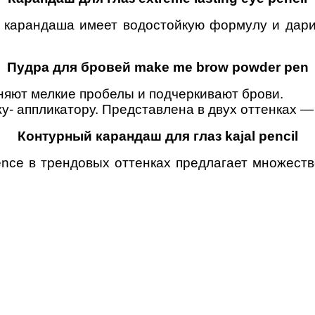
ура карандаша имеет водостойкую формулу и да
Пудра для бровей make me brow powder pen
няют мелкие пробелы и подчеркивают брови.
у- аппликатору. Представлена в двух оттенках —
Контурный карандаш для глаз kajal pencil
ence в трендовых оттенках предлагает множест