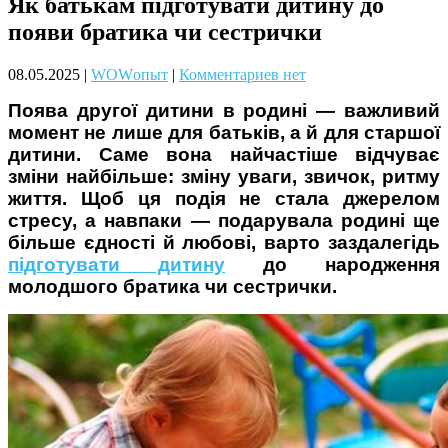
Як батькам підготувати дитину до
Чому дітям корисно читати
появи братика чи сестрички
08.05.2025
|
WOWопыт
|
Комментариев нет
Поява другої дитини в родині — важливий
момент не лише для батьків, а й для старшої
дитини. Саме вона найчастіше відчуває
зміни найбільше: зміну уваги, звичок, ритму
життя. Щоб ця подія не стала джерелом
Материнське вигорання: як
стресу, а навпаки — подарувала родині ще
собі допомогти
більше єдності й любові, варто заздалегідь
підготувати дитину
до народження
молодшого братика чи сестрички.
Як підготувати дитину до
навчального року? Поради
лікаря батькам