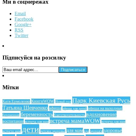
Ми в соцмережах
Email
Facebook
Google+
RSS
Twitter
Підписуйся на розсилку
Мітки
Парк Киевская Русь
КнигиWOW
Катя Ермоленко
Новый год
Татьяна Шевченко
афиша
афиша на выходные
афиша для детей
беременность
вдохновение
беременная
благотворительность
встреча мамаWOW
воспитание
встреча для мам
встречи для мам
дети
для мам
здоровье
еда
здоров'я
встречи мам
детское здоровье