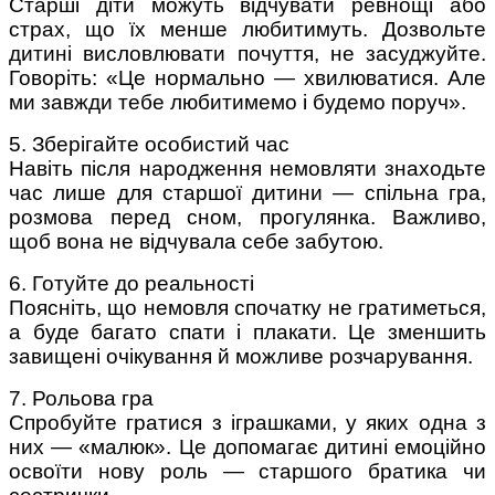
Старші діти можуть відчувати ревнощі або
страх, що їх менше любитимуть. Дозвольте
дитині висловлювати почуття, не засуджуйте.
Говоріть:
«Це нормально — хвилюватися. Але
ми завжди тебе любитимемо і будемо поруч».
5. Зберігайте особистий час
Навіть після народження немовляти знаходьте
час лише для старшої дитини — спільна гра,
розмова перед сном, прогулянка. Важливо,
щоб вона не відчувала себе забутою.
6. Готуйте до реальності
Поясніть, що немовля спочатку не гратиметься,
а буде багато спати і плакати. Це зменшить
завищені очікування й можливе розчарування.
7. Рольова гра
Спробуйте гратися з іграшками, у яких одна з
них — «малюк». Це допомагає дитині емоційно
освоїти нову роль — старшого братика чи