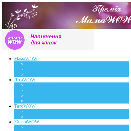
МамаWOW
Вагітність
WOWдосвід
Здоров`я та краса
ДітиWOW
КрохаWOW
Виховання
Розвиток
Харчування дитини
ТатоWOW
Батькові фішки
Батько та дитина
ЖиттяWOW
Події