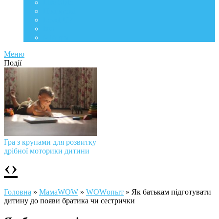
Life Style
Подорожі
Level UP
Їжа
Мій дім
Меню
Події
Гра з крупами для розвитку
дрібної моторики дитини
‹
›
Головна
»
МамаWOW
»
WOWопыт
»
Як батькам підготувати
дитину до появи братика чи сестрички