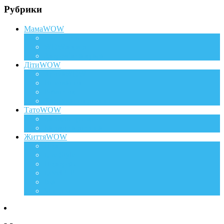
Рубрики
МамаWOW
Вагітність
WOWдосвід
Здоров`я та краса
ДітиWOW
КрохаWOW
Виховання
Розвиток
Харчування дитини
ТатоWOW
Батькові фішки
Батько та дитина
ЖиттяWOW
Події
Life Style
Подорожі
Level UP
Їжа
Мій дім