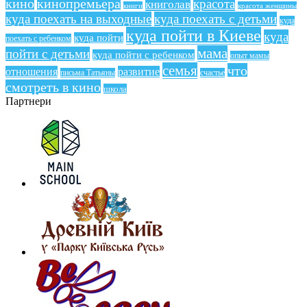
кино
кинопремьера
красота
книголав
книги
красота женщины
куда поехать на выходные
куда поехать с детьми
куда
куда пойти в Киеве
куда
куда пойти
поехать с ребенком
мама
пойти с детьми
куда пойти с ребенком
опыт мамы
семья
что
отношения
развитие
письма Татьяны
счастье
смотреть в кино
школа
Партнери