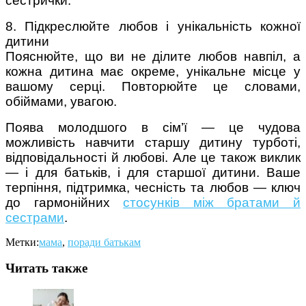
сестрички.
8. Підкреслюйте любов і унікальність кожної
дитини
Пояснюйте, що ви не ділите любов навпіл, а
кожна дитина має окреме, унікальне місце у
вашому серці. Повторюйте це словами,
обіймами, увагою.
Поява молодшого в сім’ї — це чудова
можливість навчити старшу дитину турботі,
відповідальності й любові. Але це також виклик
— і для батьків, і для старшої дитини. Ваше
терпіння, підтримка, чесність та любов — ключ
до гармонійних
стосунків між братами й
сестрами
.
Метки:
мама
,
поради батькам
Читать также