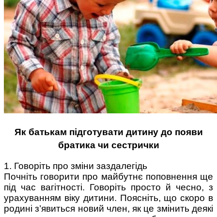
Поради багатодітної мами:
особистісний розвиток в
декреті
Як батькам підготувати дитину до появи
Ми запитали у зіркових
братика чи сестрички
мам, яка вона - мамаWOW
1. Говоріть про зміни заздалегідь
Почніть говорити про майбутнє поповнення ще
під час вагітності. Говоріть просто й чесно, з
урахуванням віку дитини. Поясніть, що скоро в
родині з’явиться новий член, як це змінить деякі