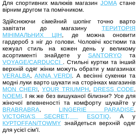
Для спортивних малюків магазин
JOMA
стане
вірним другом та помічником.
Здійснюючи сімейний шопінг точно варто
завітати до магазину
ТЕРИТОРІЯ
МІНІМАЛЬНИХ ЦІН
, де можна оновити
гардероб з ніг до голови. Чоловічі костюми та
кежуал стиль на кожен день у великому
асортименті знайдете у
SANTORYO
та
VOYAGE/СARDUCCI
. Стильні куртки та інший
верхній одяг жінки можуть обрати у магазинах
VERALBA
,
ANNA VERDI
. А весінні сукенки та
модні луки варто шукати на сторінках магазинів
MON CHERI
,
YOUR TRIUMPH
,
DRESS CODE
,
NOEMI
. І як же без вишуканої білизни? Усе для
жіночої впевненості та комфорту шукайте у
BRABRABRA
,
LINGERIE PARADISE
,
VICTORIA’S SECRET,
ESOTIQ
. А у
КУРТОFFAN/TOWMY
знайдеться верхній одяг
для усієї сім’ї.