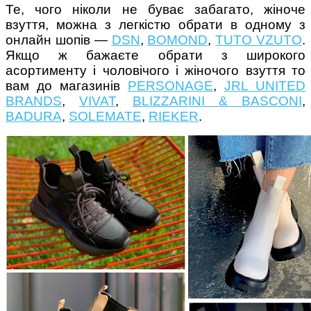
Те, чого ніколи не буває забагато, жіноче
взуття, можна з легкістю обрати в одному з
онлайн шопів —
DSN
,
BOMOND
,
TUTO VZUTO
.
Якщо ж бажаєте обрати з широкого
асортименту і чоловічого і жіночого взуття то
вам до магазинів
PERSONAGE
,
JRL UNITED
BRANDS
,
VIVAT
,
BLIZZARINI & BASCONI
,
BADURA
,
SOLEMATE
,
RIEKER
.