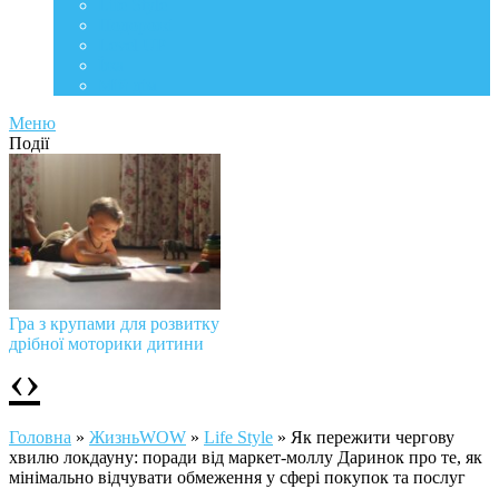
Life Style
Подорожі
Level UP
Їжа
Мій дім
Меню
Події
Гра з крупами для розвитку
дрібної моторики дитини
‹
›
Головна
»
ЖизньWOW
»
Life Style
»
Як пережити чергову
хвилю локдауну: поради від маркет-моллу Даринок про те, як
мінімально відчувати обмеження у сфері покупок та послуг