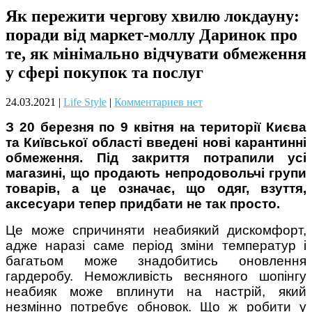
Як пережити чергову хвилю локдауну:
Чому дітям корисно читати
поради від маркет-моллу Даринок про
те, як мінімально відчувати обмеження
у сфері покупок та послуг
24.03.2021
|
Life Style
|
Комментариев нет
З 20 березня по 9 квітня на території Києва
та Київської області введені нові карантинні
Материнське вигорання: як
собі допомогти
обмеження. Під закриття потрапили усі
магазині, що продають непродовольчі групи
товарів, а це означає, що одяг, взуття,
аксесуари тепер придбати не так просто.
Це може спричиняти неабиякий дискомфорт,
адже наразі саме період зміни температур і
багатьом може знадобитись оновлення
Як підготувати дитину до
гардеробу. Неможливість весняного шопінгу
навчального року? Поради
неабияк може вплинути на настрій, який
лікаря батькам
незмінно потребує обновок. Що ж робити у