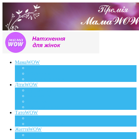
МамаWOW
Вагітність
WOWдосвід
Здоров`я та краса
ДітиWOW
КрохаWOW
Виховання
Розвиток
Харчування дитини
ТатоWOW
Батькові фішки
Батько та дитина
ЖиттяWOW
Події