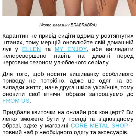
(Фото магазину
BRABRABRA
)
Карантин не привід сидіти вдома у розтягнутих
штанях, тому мерщій оновлюйте свій домашній
лук у
ELLEN
та
MY ENJOY
, аби виглядати
неперевершено навіть на дивані перед
черговим сезоном улюбленого серіалу.
Для того, щоб носити вишиванку особливого
приводу не потрібно, адже це одяг на всі
випадки життя, наче друга шкіра українців, тому
оновити свої етнічні образи запрошуємо до
FROM US
.
Придбали квиточки на онлайн рок концерт? Ви
легко зможете бути у тренді та відповідному
образі, адже у магазині
CORE METAL SHOP
–
повний набір необхідного одягу та аксесуарів.