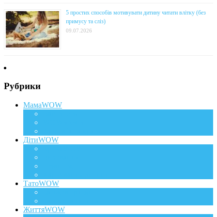
5 простих способів мотивувати дитину читати влітку (без
примусу та сліз)
09.07.2026
Рубрики
МамаWOW
Вагітність
WOWдосвід
Здоров`я та краса
ДітиWOW
КрохаWOW
Виховання
Розвиток
Харчування дитини
ТатоWOW
Батькові фішки
Батько та дитина
ЖиттяWOW