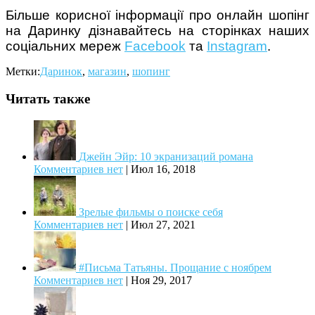
Більше корисної інформації про онлайн шопінг
на Даринку дізнавайтесь на сторінках наших
соціальних мереж
Facebook
та
Instagram
.
Метки:
Даринок
,
магазин
,
шопинг
Читать также
Джейн Эйр: 10 экранизаций романа
Комментариев нет
|
Июл 16, 2018
Зрелые фильмы о поиске себя
Комментариев нет
|
Июл 27, 2021
#Письма Татьяны. Прощание с ноябрем
Комментариев нет
|
Ноя 29, 2017