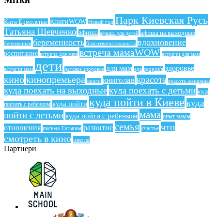
Парк Киевская Русь
КнигиWOW
Катя Ермоленко
Новый год
Татьяна Шевченко
афиша
афиша на выходные
афиша для детей
беременность
вдохновение
беременная
благотворительность
встреча мамаWOW
воспитание
встреча для мам
встречи для мам
дети
для мам
здоровье
еда
здоров'я
встречи мам
детское здоровье
кино
кинопремьера
красота
книголав
книги
красота женщины
куда поехать на выходные
куда поехать с детьми
куда
куда пойти в Киеве
куда
куда пойти
поехать с ребенком
мама
пойти с детьми
куда пойти с ребенком
опыт мамы
семья
что
отношения
развитие
письма Татьяны
счастье
смотреть в кино
школа
Партнери