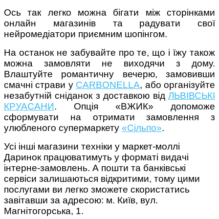
Ось так легко можна бігати між сторінками
онлайн магазинів та радувати свої
нейромедіатори приємним шопінгом.
На останок не забувайте про те, що і їжу також
можна замовляти не виходячи з дому.
Влаштуйте романтичну вечерю, замовивши
смачні страви у
CARBONELLA
, або організуйте
незабутній сніданок з доставкою від
ЛЬВІВСЬКІ
КРУАСАНИ
. Опція «ВЖИК» допоможе
сформувати на отримати замовлення з
улюбленого супермаркету
«Сільпо»
.
Усі інші магазини техніки у маркет-моллі
Даринок працюватимуть у форматі видачі
інтерне-замовлень. А пошти та банківські
сервіси залишаються відкритими, тому цими
послугами ви легко зможете скористатись
завітавши за адресою: м. Київ, вул.
Магнітогорська, 1.