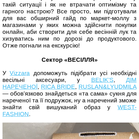
такій ситуації і як не втрачати оптимізму та
гарного настрою? Все просто, ми підготували
для вас обширний гайд по маркет-моллу з
магазинами у яких можна здійснити покупки
онлайн, аби створити для себе весінній лук та
Поради багатодітної мами:
хизуватись ним по дорозі до продуктового.
особистісний розвиток в
Отже погнали на екскурсію!
декреті
Сектор «ВЕСІЛЛЯ»
У
Vizzara
допоможуть підібрати усі необхідні
весільні аксесуари, у
BELIK’S
,
ДІМ
НАРЕЧЕНОЇ
,
RICA BRIDE
,
RUSLAN&LYUDMILA
Ми запитали у зіркових
— обов’язково знайдеться «та сама» сукня для
мам, яка вона - мамаWOW
нареченої та її подружок, ну а наречений зможе
знайти свій вишуканий образ у
WEST-
FASHION
.