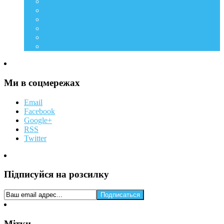
Події
Life Style
Подорожі
Level UP
Їжа
Мій дім
Ми в соцмережах
Email
Facebook
Google+
RSS
Twitter
Підписуйся на розсилку
Мітки