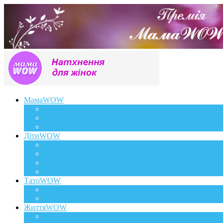
МамаWOW
Вагітність
WOWдосвід
Здоров`я та краса
ДітиWOW
КрохаWOW
Виховання
Розвиток
Харчування дитини
ТатоWOW
Батькові фішки
Батько та дитина
ЖиттяWOW
Події