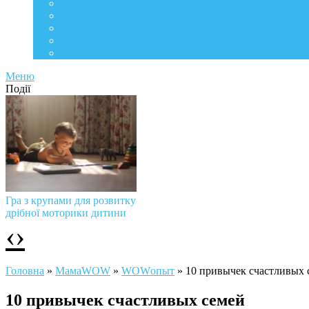
Life Style
Подорожі
Level UP
Їжа
Мій дім
Меню
Події
Гра з крупами для розвитку
дрібної моторики дитини
‹
›
Головна
»
МамаWOW
»
WOWопыт
»
10 привычек счастливых 
10 привычек счастливых семей