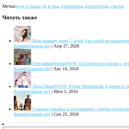
Метки:
муж и жена
,
он и она
,
отношения
,
психология
,
счастье
Читать также
Мир вашему дому: 7 идей для семей на каранти
Комментариев нет
|
Апр 17, 2020
География МамаWOW. Особенности жизни с дет
Комментариев нет
|
Авг 16, 2018
Лица МамаWOW. Юлия Черницкая: 4 дочки и св
Комментариев нет
|
Июл 1, 2016
Главные ошибки в отношениях: советы психоло
Комментариев нет
|
Сен 25, 2018