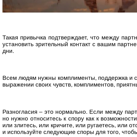
Поради багатодітної мами:
Такая привычка подтверждает, что между партн
особистісний розвиток в
установить зрительный контакт с вашим партне
декреті
дни.
Всем людям нужны комплименты, поддержка и с
выражении своих чувств, комплиментов, приятны
Ми запитали у зіркових
мам, яка вона - мамаWOW
Разногласия – это нормально. Если между парт
но нужно относитесь к спору как к возможност
или злитесь, или кричите, или ругаетесь, или о
и используйте следующие споры для того, чтобы