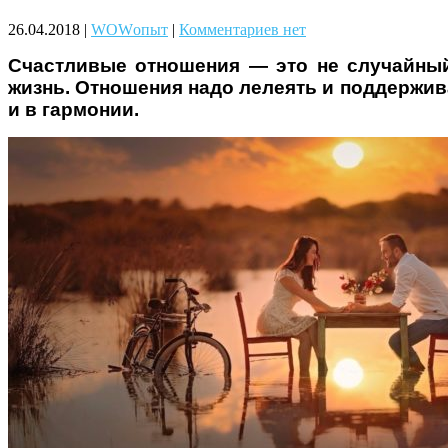
Чому дітям корисно читати
26.04.2018
|
WOWопыт
|
Комментариев нет
Счастливые отношения — это не случайный
жизнь. Отношения надо лелеять и поддержив
и в гармонии.
Материнське вигорання: як
собі допомогти
Як підготувати дитину до
навчального року? Поради
лікаря батькам