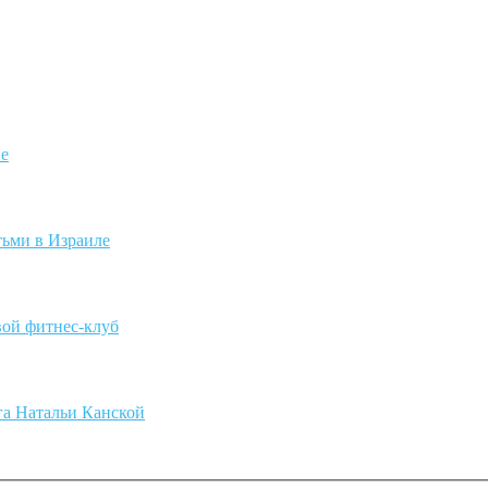
не
ьми в Израиле
ой фитнес-клуб
га Натальи Канской