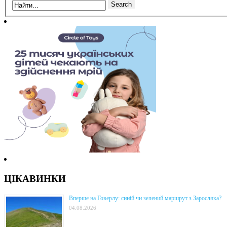
ЦІКАВИНКИ
Вперше на Говерлу: синій чи зелений маршрут з Заросляка?
04.08.2026