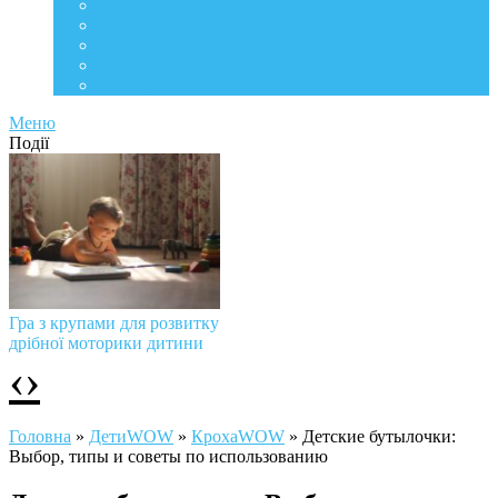
Life Style
Подорожі
Level UP
Їжа
Мій дім
Меню
Події
Гра з крупами для розвитку
дрібної моторики дитини
‹
›
Головна
»
ДетиWOW
»
КрохаWOW
»
Детские бутылочки:
Выбор, типы и советы по использованию