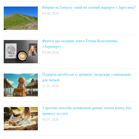
Вперше на Говерлу: синій чи зелений маршрут з Заросляка?
04.08.2026
Фентезі про кохання: книга Тетяни Колесніченко
«Аеропорт»
03.08.2026
Подорож автобусом із дитиною: інструкція з виживання
для батьків
21.07.2026
5 простих способів мотивувати дитину читати влітку (без
примусу та сліз)
09.07.2026