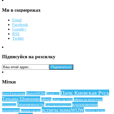
Ми в соцмережах
Email
Facebook
Google+
RSS
Twitter
Підписуйся на розсилку
Мітки
Парк Киевская Русь
КнигиWOW
Катя Ермоленко
Новый год
Татьяна Шевченко
афиша
афиша на выходные
афиша для детей
беременность
вдохновение
беременная
благотворительность
встреча мамаWOW
воспитание
встреча для мам
встречи для мам