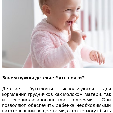
Поради багатодітної мами:
особистісний розвиток в
декреті
Ми запитали у зіркових
Зачем нужны детские бутылочки?
мам, яка вона - мамаWOW
Детские бутылочки используются для
кормления грудничков как молоком матери, так
и специализированными смесями. Они
позволяют обеспечить ребенка необходимыми
питательными веществами, а также могут быть