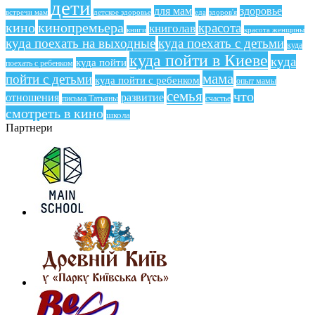
дети
для мам
здоровье
еда
здоров'я
встречи мам
детское здоровье
кино
кинопремьера
красота
книголав
книги
красота женщины
куда поехать на выходные
куда поехать с детьми
куда
куда пойти в Киеве
куда
куда пойти
поехать с ребенком
мама
пойти с детьми
куда пойти с ребенком
опыт мамы
семья
что
отношения
развитие
письма Татьяны
счастье
смотреть в кино
школа
Партнери