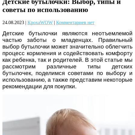
Детские бутылочки: Выбор, типы и
Чому дітям корисно читати
советы по использованию
24.08.2023
|
КрохаWOW
|
Комментариев нет
Детские бутылочки являются неотъемлемой
частью заботы о младенцах. Правильный
выбор бутылочки может значительно облегчить
процесс кормления и содействовать комфорту
как ребенка, так и родителей. В этой статье мы
Материнське вигорання: як
рассмотрим различные типы детских
собі допомогти
бутылочек, поделимся советами по выбору и
использованию, а также представим некоторые
рекомендации для покупки.
Як підготувати дитину до
навчального року? Поради
лікаря батькам