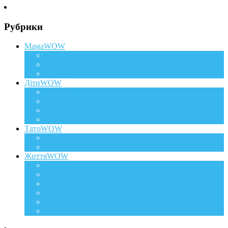
Рубрики
МамаWOW
Вагітність
WOWдосвід
Здоров`я та краса
ДітиWOW
КрохаWOW
Виховання
Розвиток
Харчування дитини
ТатоWOW
Батькові фішки
Батько та дитина
ЖиттяWOW
Події
Life Style
Подорожі
Level UP
Їжа
Мій дім