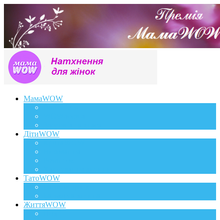
МамаWOW
Вагітність
WOWдосвід
Здоров`я та краса
ДітиWOW
КрохаWOW
Виховання
Розвиток
Харчування дитини
ТатоWOW
Батькові фішки
Батько та дитина
ЖиттяWOW
Події