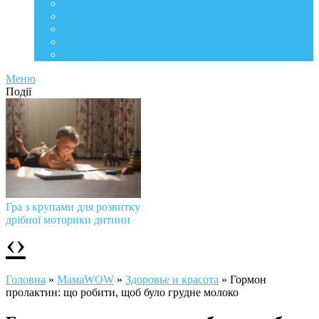
Life Style
Подорожі
Level UP
Їжа
Мій дім
Меню
Події
Гра з крупами для розвитку
дрібної моторики дитини
‹
›
Головна
»
МамаWOW
»
Здоровье и красота
»
Гормон
пролактин: що робити, щоб було грудне молоко