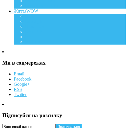
Батькові фішки
Батько та дитина
ЖиттяWOW
Події
Life Style
Подорожі
Level UP
Їжа
Мій дім
Ми в соцмережах
Email
Facebook
Google+
RSS
Twitter
Підписуйся на розсилку