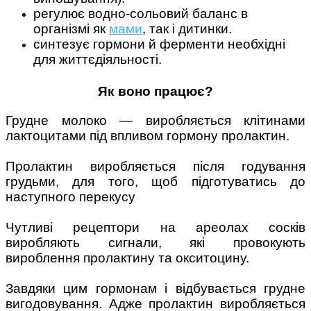
регулює водно-сольовий баланс в
організмі як
мами
, так і дитинки.
синтезує гормони й ферменти необхідні
для життєдіяльності.
Як воно працює?
Грудне молоко — виробляється клітинами
лактоцитами під впливом гормону пролактин.
⠀
Пролактин виробляється після годування
грудьми, для того, щоб підготуватись до
наступного перекусу
⠀
Чутливі рецептори на ареолах сосків
виробляють сигнали, які провокують
вироблення пролактину та окситоцину.
⠀
Завдяки цим гормонам і відбувається грудне
вигодовування.
Адже пролактин виробляється