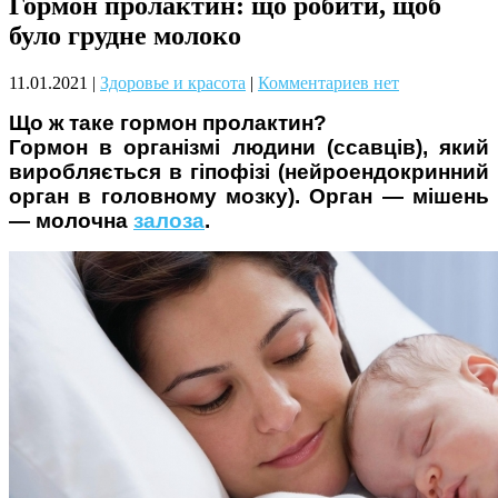
Гормон пролактин: що робити, щоб
Чому дітям корисно читати
було грудне молоко
11.01.2021
|
Здоровье и красота
|
Комментариев нет
Що ж таке гормон пролактин?
Гормон в організмі людини (ссавців), який
виробляється в гіпофізі (нейроендокринний
орган в головному мозку). Орган — мішень
— молочна
залоза
.
Материнське вигорання: як
собі допомогти
Як підготувати дитину до
навчального року? Поради
лікаря батькам