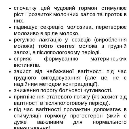
спочатку цей чудовий гормон стимулює
ріст і розвиток молочних залоз та проток в
них.
підвищує секрецію молозива, перетворює
молозиво в зріле молоко.
регулює лактацію у ссавців (вироблення
молока) тобто синтез молока в грудній
залозі, в післяпологовому періоді.
сприяє формуванню материнських
інстинктів.
захист від небажаної вагітності під час
грудного вигодовування (але це не є
надійним методом контрацепції).
зниження порогу больової чутливості.
пригнічення статевого потягу (як захист від
вагітності в післяпологовому періоді).
під час вагітності пролактин допомагає в
стимуляції гормону прогестерон (який є
дуже важливим для нормального
виношування).