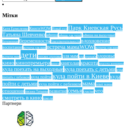
Мітки
Парк Киевская Русь
КнигиWOW
Катя Ермоленко
Новый год
Татьяна Шевченко
афиша
афиша на выходные
афиша для детей
беременность
вдохновение
беременная
благотворительность
встреча мамаWOW
воспитание
встреча для мам
встречи для мам
дети
для мам
здоровье
еда
здоров'я
встречи мам
детское здоровье
кино
кинопремьера
красота
книголав
книги
красота женщины
куда поехать на выходные
куда поехать с детьми
куда
куда пойти в Киеве
куда
куда пойти
поехать с ребенком
мама
пойти с детьми
куда пойти с ребенком
опыт мамы
семья
что
отношения
развитие
письма Татьяны
счастье
смотреть в кино
школа
Партнери