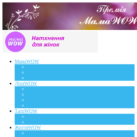
МамаWOW
Вагітність
WOWдосвід
Здоров`я та краса
ДітиWOW
КрохаWOW
Виховання
Розвиток
Харчування дитини
ТатоWOW
Батькові фішки
Батько та дитина
ЖиттяWOW
Події