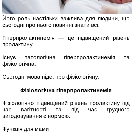
Його роль настільки важлива для людини, що
сьогодні про нього повинні знати всі.
⠀
Поради багатодітної мами:
Гіперпролактинемія — це підвищений рівень
особистісний розвиток в
пролактину.
декреті
⠀
Існує патологічна гіперпролактинемія та
фізіологічна.
⠀
Сьогодні мова піде, про фізіологічну.
Ми запитали у зіркових
Фізіологічна гіперпролактинемія
мам, яка вона - мамаWOW
Фізіологічно підвищений рівень пролактину під
час вагітності та під час грудного
вигодовування є нормою.
⠀
Функція для мами