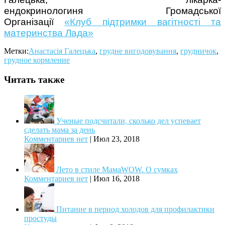
ендокринологиня Громадської
Організації
«Клуб підтримки вагітності та
материнства Лада»
Метки:
Анастасія Галецька
,
грудне вигодовування
,
грудничок
,
грудное кормление
Читать также
Ученые подсчитали, сколько дел успевает
сделать мама за день
Комментариев нет
|
Июл 23, 2018
Лето в стиле МамаWOW. О сумках
Комментариев нет
|
Июл 16, 2018
Питание в период холодов для профилактики
простуды