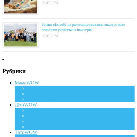
09.07.2026
Більше ніж хобі: як ракетомоделювання виховує нове
покоління українських інженерів
09.07.2026
Рубрики
МамаWOW
Вагітність
WOWдосвід
Здоров`я та краса
ДітиWOW
КрохаWOW
Виховання
Розвиток
Харчування дитини
ТатоWOW