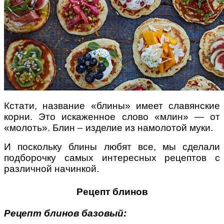
Поради багатодітної мами:
особистісний розвиток в
декреті
Кстати, название «блины» имеет славянские
корни. Это искаженное слово «млин» — от
«молоть». Блин – изделие из намолотой муки.
И поскольку блины любят все, мы сделали
Ми запитали у зіркових
мам, яка вона - мамаWOW
подборочку самых интересных рецептов с
различной начинкой.
Рецепт блинов
Рецепт блинов базовый: