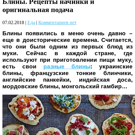
Блины. Рецепты начинки и
Чому дітям корисно читати
оригинальная подача
07.02.2018
|
Еда
|
Комментариев нет
Блины появились в меню очень давно –
еще в доисторические времена. Считается,
что они были одним из первых блюд из
муки. Сейчас в каждой стране, где
используют при приготовлении пищи муку,
Материнське вигорання: як
есть свои
разные блины
: украинские
собі допомогти
блины, французские тонкие блинчики,
английские панкейки, индийская доса,
мордовские блины, монгольский гамбир…
Як підготувати дитину до
навчального року? Поради
лікаря батькам