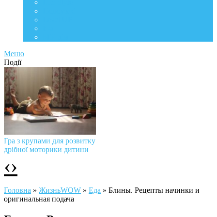
Life Style
Подорожі
Level UP
Їжа
Мій дім
Меню
Події
Гра з крупами для розвитку
дрібної моторики дитини
‹
›
Головна
»
ЖизньWOW
»
Еда
»
Блины. Рецепты начинки и
оригинальная подача