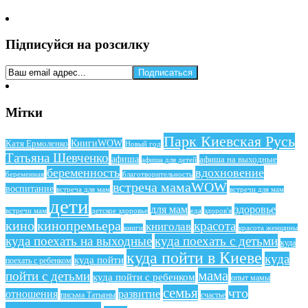
Підписуйся на розсилку
Мітки
Парк Киевская Русь
КнигиWOW
Катя Ермоленко
Новый год
Татьяна Шевченко
афиша
афиша на выходные
афиша для детей
беременность
вдохновение
беременная
благотворительность
встреча мамаWOW
воспитание
встреча для мам
встречи для мам
дети
для мам
здоровье
еда
здоров'я
встречи мам
детское здоровье
кино
кинопремьера
красота
книголав
книги
красота женщины
куда поехать на выходные
куда поехать с детьми
куда
куда пойти в Киеве
куда
куда пойти
поехать с ребенком
мама
пойти с детьми
куда пойти с ребенком
опыт мамы
семья
что
отношения
развитие
письма Татьяны
счастье