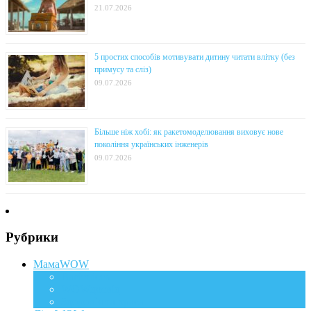
21.07.2026
5 простих способів мотивувати дитину читати влітку (без
примусу та сліз)
09.07.2026
Більше ніж хобі: як ракетомоделювання виховує нове
покоління українських інженерів
09.07.2026
Рубрики
МамаWOW
Вагітність
WOWдосвід
Здоров`я та краса