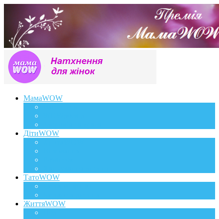
МамаWOW
Вагітність
WOWдосвід
Здоров`я та краса
ДітиWOW
КрохаWOW
Виховання
Розвиток
Харчування дитини
ТатоWOW
Батькові фішки
Батько та дитина
ЖиттяWOW
Події