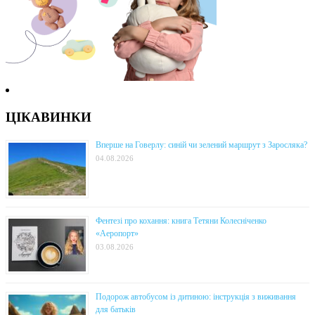
ЦІКАВИНКИ
Вперше на Говерлу: синій чи зелений маршрут з Заросляка?
04.08.2026
Фентезі про кохання: книга Тетяни Колесніченко
«Аеропорт»
03.08.2026
Подорож автобусом із дитиною: інструкція з виживання
для батьків